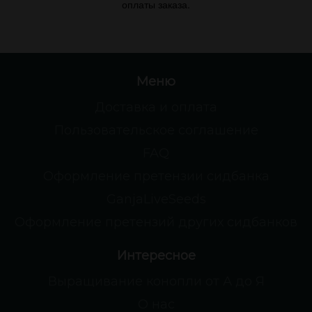
оплаты заказа.
Меню
Доставка и оплата
Пользовательское соглашение
FAQ
Оформление претензии сидбанка
GanjaLiveSeeds
Оформление претензий других сидбанков
Интересное
Выращивание конопли от А до Я
О нас