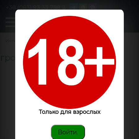
+38 (063) 93 33 788
0
GanjaLiveSeeds
Интернет-магазин
/
гроубокс Джин
Только для взрослых
Войти.