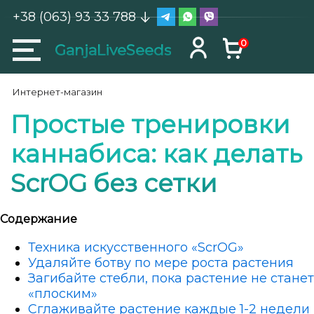
+38 (063) 93 33 788
0
GanjaLiveSeeds
Интернет-магазин
Простые тренировки
каннабиса: как делать
ScrOG без сетки
Содержание
Техника искусственного «ScrOG»
Удаляйте ботву по мере роста растения
Загибайте стебли, пока растение не станет
«плоским»
Сглаживайте растение каждые 1-2 недели