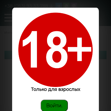
+38 (063) 93 33 788
0
GanjaLiveSeeds
Интернет-магазин
/
Семена конопли
/
Победители кубка
Фильтр
Только для взрослых
Войти.