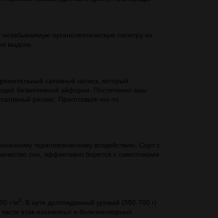
т незабываемую органолептическую палитру из
на выдохе.
тремительный сативный натиск, который
янящей безмятежной эйфории. Постепенно ваш
тативный релакс. Приготовьте что-то
моничному терапевтическому воздействию. Сорт с
и качество сна, эффективно борется с симптомами
2
00 г/м
. В ауте долгожданный урожай (550-700 г)
 части атак насекомых и болезнетворных