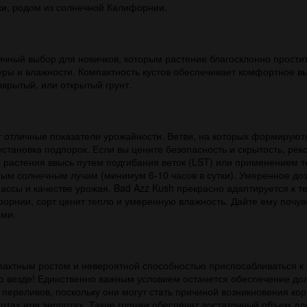
ки, родом из солнечной Калифорнии.
ичный выбор для новичков, которым растение благосклонно прости
ы и влажности. Компактность кустов обеспечивает комфортное вы
акрытый, или открытый грунт.
отличные показатели урожайности. Ветви, на которых формируютс
становка подпорок. Если вы цените безопасность и скрытость, ре
ие растения ввысь путем подгибания веток (LST) или применение
ым солнечным лучам (минимум 6-10 часов в сутки). Умеренное доз
 массы и качестве урожая. Bad Azz Kush прекрасно адаптируется к
форнии, сорт ценит тепло и умеренную влажность. Дайте ему почув
ами.
мпактным ростом и невероятной способностью приспосабливаться 
о везде! Единственно важным условием останется обеспечение до
переливов, поскольку они могут стать причиной возникновения кор
отах или эирпотах. Такие горшки обеспечат достаточный объем дл