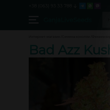
+38 (063) 93 33 788
GanjaLiveSeeds
Интернет-магазин
/
Семена конопли
/
Феминизи
Bad Azz Kus