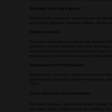
Вкусовые качества и аромат
Bad Azz Kush отличается удивительным профилем
тропических фруктов, терпкого гашиша, лесных я
Эффект конопли
Насколько ярким вкусом и ароматом обладает Bad
врывается в ваше сознание уже через несколько
разум будет уноситься все выше и выше в чистое
вкусненькое, чтобы оно было на расстоянии вытян
Медицинское использование
Bad Azz Kush отличается повышенной концентрац
удивительной легкостью устраняет усталость, тр
ПТСР.
Сроки цветения и рекомендации
В условиях индора, заботливый гровер пройдет э
уже можно будет собирать в конце сентября. Ос