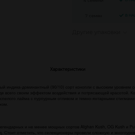
4 семени
В Н
7 семян
Другие упаковки
Характеристики
й индика-доминантный (90/10) сорт конопли с высоким уровнем с
жде всего своим эффектом воздействия и потрясающей красотой. К
 спелого лайма с пурпурным отливом и темно-янтарными стигмами 
хом.
легендарных и не менее мощных сортов Afghan Kush, OG Kush и Pu
. Стоит отметить, что селекционеры провели сложную и многоуров