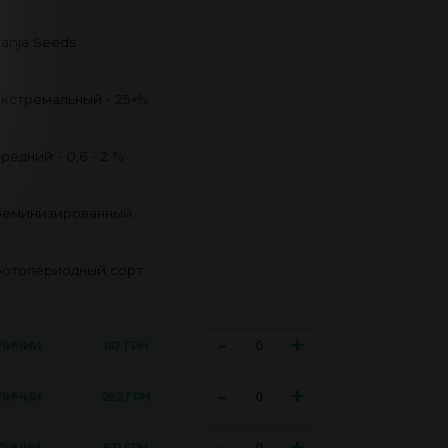
anja Seeds
кстремальный - 25+%
редний - 0,6 - 2 %
еминизированный
отопериодный сорт
-
+
АЛИЧИИ
167 ГРН.
-
+
АЛИЧИИ
292 ГРН.
-
+
АЛИЧИИ
521 ГРН.