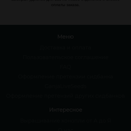
оплаты заказа.
Меню
Доставка и оплата
Пользовательское соглашение
FAQ
Оформление претензии сидбанка
GanjaLiveSeeds
Оформление претензий других сидбанков
Интересное
Выращивание конопли от А до Я
О нас