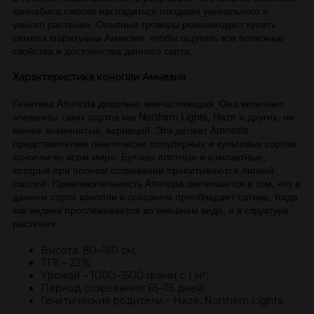
каннабиса смогли насладиться плодами уникального и
умного растения. Опытные гроверы рекомендуют купить
семена марихуаны Амнезия, чтобы ощутить все полезные
свойства и достоинства данного сорта.
Характеристика конопли Амнезия
Генетика Amnesia довольно впечатляющая. Она включает
элементы таких сортов как Northern Lights, Haze и других, не
менее знаменитых, вариаций. Это делает Amnesia
представителем генетически популярных и культовых сортов
конопли во всем мире. Бутоны плотные и компактные,
которые при полном созревании пропитываются липкой
смолой. Привлекательность Amnesia заключается в том, что в
данном сорте конопли в основном преобладает сатива, тогда
как индика прослеживается во внешнем виде, и в структуре
растения.
Высота: 80–160 см;
ТГК – 22%;
Урожай – 1000–1500 грамм с 1 м²;
Период созревания: 65–75 дней;
Генетические родители – Haze, Northern Lights.