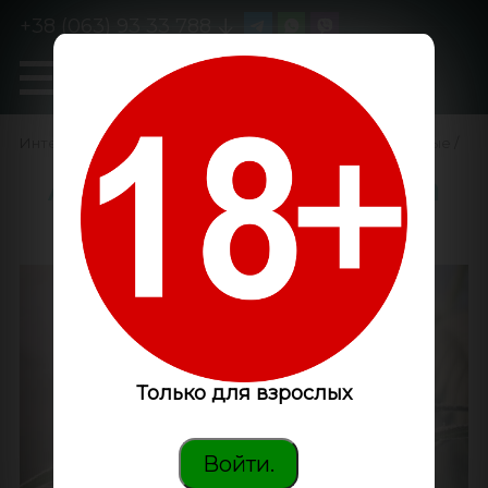
+38 (063) 93 33 788
0
GanjaLiveSeeds
Интернет-магазин
/
Семена конопли
/
Феминизированные
/
Amnesia feminised Ganja
Seeds
Только для взрослых
Войти.