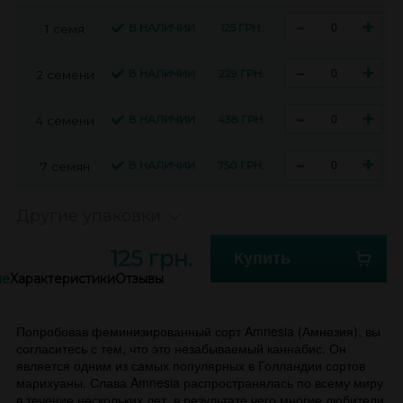
-
+
В НАЛИЧИИ
125 ГРН.
1 семя
-
+
В НАЛИЧИИ
229 ГРН.
2 семени
-
+
В НАЛИЧИИ
438 ГРН.
4 семени
-
+
В НАЛИЧИИ
750 ГРН.
7 семян
Другие упаковки
125 грн.
Купить
ие
Характеристики
Отзывы
Попробовав феминизированный сорт Amnesia (Амнезия), вы
согласитесь с тем, что это незабываемый каннабис. Он
является одним из самых популярных в Голландии сортов
марихуаны. Слава Amnesia распространялась по всему миру
в течение нескольких лет, в результате чего многие любители