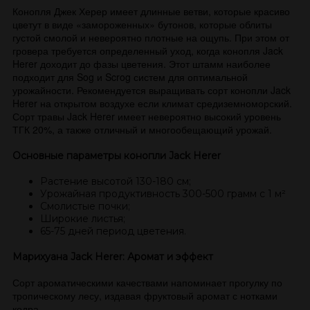
Конопля Джек Херер имеет длинные ветви, которые красиво
цветут в виде «замороженных» бутонов, которые облиты
густой смолой и невероятно плотные на ощупь. При этом от
гровера требуется определенный уход, когда конопля Jack
Herer доходит до фазы цветения. Этот штамм наиболее
подходит для Sog и Scrog систем для оптимальной
урожайности. Рекомендуется выращивать сорт конопли Jack
Herer на открытом воздухе если климат средиземноморский.
Сорт травы Jack Herer имеет невероятно высокий уровень
ТГК 20%, а также отличный и многообещающий урожай.
Основные параметры конопли Jack Herer
Растение высотой 130-180 см;
Урожайная продуктивность 300-500 грамм с 1 м²
Смолистые почки;
Широкие листья;
65-75 дней период цветения.
Марихуана Jack Herer: Аромат и эффект
Сорт ароматическими качествами напоминает прогулку по
тропическому лесу, издавая фруктовый аромат с нотками
кедра.