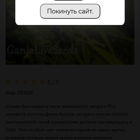
Покинуть сайт.
5 / 5
Код:
GS1626
Штамм был назван в честь знаменитого автора и Pro-
активиста конопли Джека Херера, которого многие считают
неотъемлемой силой в разжигании дебатов про марихуану в
США. Этот особый сорт считается одним из самых крутых
штаммов, который можно купить в нашем магазине.