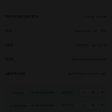
ПРОИЗВОДИТЕЛЬ
Ganja Seeds
THC
Высокий - 16 - 19%
CBD
Низкий - до 0,5 %
ПОЛ
феминизированный
ЦВЕТЕНИЕ
фотопериодный сорт
-
+
В НАЛИЧИИ
125 ГРН.
1 семя
-
+
В НАЛИЧИИ
229 ГРН.
2 семени