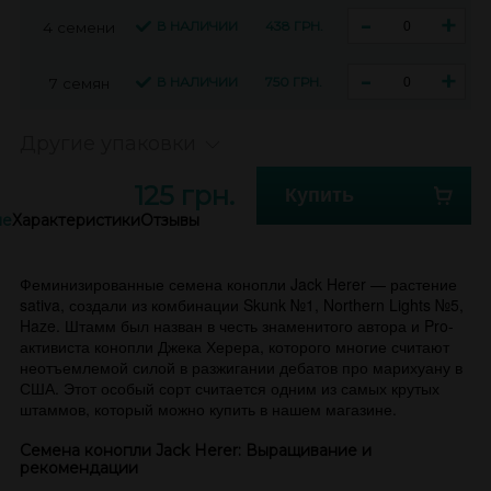
-
+
В НАЛИЧИИ
438 ГРН.
4 семени
-
+
В НАЛИЧИИ
750 ГРН.
7 семян
Другие упаковки
125 грн.
Купить
ие
Характеристики
Отзывы
Феминизированные семена конопли Jack Herer — растение
sativa, создали из комбинации Skunk №1, Northern Lights №5,
Haze. Штамм был назван в честь знаменитого автора и Pro-
активиста конопли Джека Херера, которого многие считают
неотъемлемой силой в разжигании дебатов про марихуану в
США. Этот особый сорт считается одним из самых крутых
штаммов, который можно купить в нашем магазине.
Семена конопли Jack Herer: Выращивание и
рекомендации