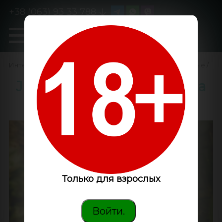
+38 (063) 93 33 788
0
GanjaLiveSeeds
Интернет-магазин
/
Семена конопли
/
Феминизированные
/
Jack Herer feminised Ganja
Seeds
Только для взрослых
Войти.