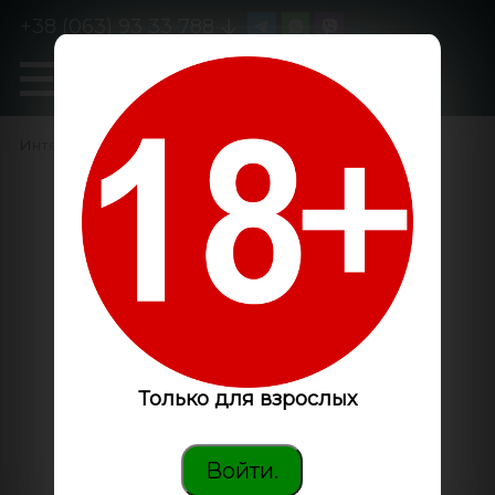
+38 (063) 93 33 788
0
GanjaLiveSeeds
Интернет-магазин
/
Семена конопли
/
Indoor
Только для взрослых
Войти.