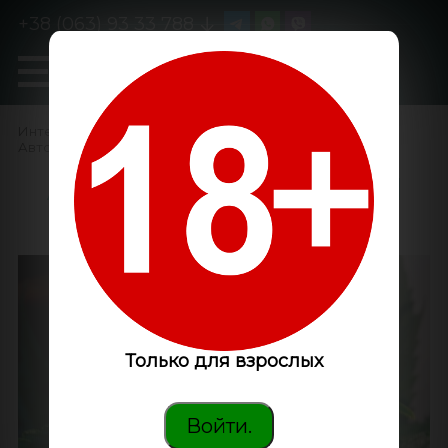
+38 (063) 93 33 788
0
GanjaLiveSeeds
Интернет-магазин
/
Семена конопли
/
Автоцветущие феминизированные
/
Auto Think Big feminised
Ganja Seeds
Только для взрослых
Войти.