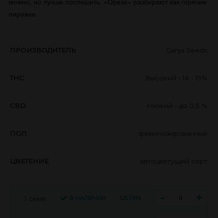
можно, но лучше поспешить. «Орези» разбирают как горячие
пирожки.
ПРОИЗВОДИТЕЛЬ
Ganja Seeds
THC
Высокий - 16 - 19%
CBD
Низкий - до 0,5 %
ПОЛ
феминизированный
ЦВЕТЕНИЕ
автоцветущий сорт
-
+
В НАЛИЧИИ
125 ГРН.
1 семя