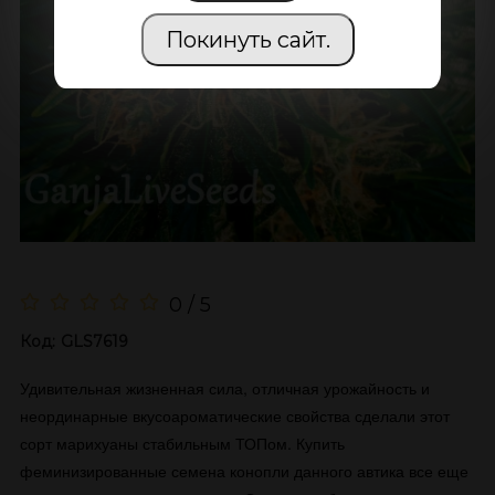
Покинуть сайт.
0 / 5
Код:
GLS7619
Удивительная жизненная сила, отличная урожайность и
неординарные вкусоароматические свойства сделали этот
сорт марихуаны стабильным ТОПом. Купить
феминизированные семена конопли данного автика все еще