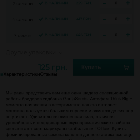
-
+
В НАЛИЧИИ
229 ГРН.
2 семени
-
+
В НАЛИЧИИ
417 ГРН.
4 семени
-
+
В НАЛИЧИИ
646 ГРН.
7 семян
Другие упаковки
125 грн.
Купить
ие
Характеристики
Отзывы
Мы рады представить вам еще один шедевр селекционной
работы бридеров сидбанка GanjaSeeds. Автофем Think Big с
момента появления в ассортименте нашего интернет-
магазина пользуется большим спросом и ажиотаж до сих пор
не утихает. Удивительная жизненная сила, отличная
урожайность и неординарные вкусоароматические свойства
сделали этот сорт марихуаны стабильным ТОПом. Купить
феминизированные семена конопли данного автика все еще