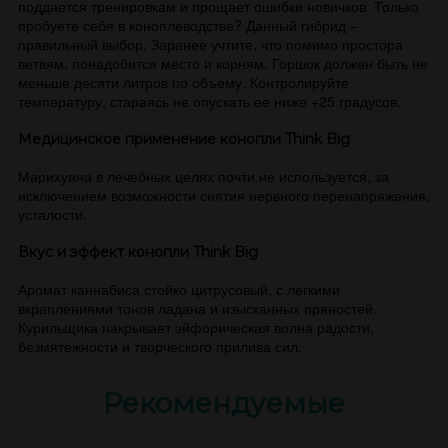
поддается тренировкам и прощает ошибки новичков. Только
пробуете себя в коноплеводстве? Данный гибрид –
правильный выбор. Заранее учтите, что помимо простора
ветвям, понадобится место и корням. Горшок должен быть не
меньше десяти литров по объему. Контролируйте
температуру, стараясь не опускать ее ниже +25 градусов.
Медицинское применение конопли Think Big
Марихуана в лечебных целях почти не используется, за
исключением возможности снятия нервного перенапряжения,
усталости.
Вкус и эффект конопли Think Big
Аромат каннабиса стойко цитрусовый, с легкими
вкраплениями тонов ладана и изысканных пряностей.
Курильщика накрывает эйфорическая волна радости,
безмятежности и творческого прилива сил.
Рекомендуемые