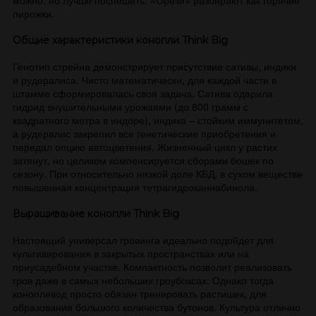
можно, но лучше поспешить. «Орези» разбирают как горячие
пирожки.
Общие характеристики конопли Think Big
Генотип стрейна демонстрирует присутствие сативы, индики
и рудералиса. Чисто математически, для каждой части в
штамме сформировалась своя задача. Сатива одарила
гидрид внушительными урожаями (до 800 грамм с
квадратного метра в индоре), индика – стойким иммунитетом,
а рудералис закрепил все генетические приобретения и
передал опцию автоцветения. Жизненный цикл у растих
затянут, но целиком компенсируется сборами бошек по
сезону. При относительно низкой доле КБД, в сухом веществе
повышенная концентрация тетрагидроканнабинола.
Выращивание конопли Think Big
Настоящий универсал гровинга идеально подойдет для
культивирования в закрытых пространствах или на
приусадебном участке. Компактность позволит реализовать
гров даже в самых небольших гроубоксах. Однако тогда
коноплевод просто обязан тренировать растишек, для
образования большого количества бутонов. Культура отлично