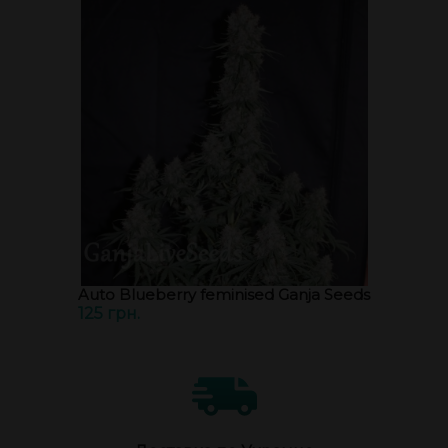
Auto Blueberry feminised Ganja Seeds
125 грн.