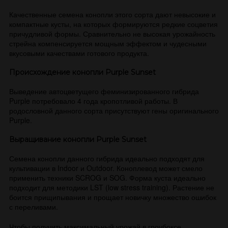
Качественные семена конопли этого сорта дают невысокие и
компактные кусты, на которых формируются редкие соцветия
причудливой формы. Сравнительно не высокая урожайность
стрейна компенсируется мощным эффектом и чудесными
вкусовыми качествами готового продукта.
Происхождение конопли Purple Sunset
Выведение автоцветущего феминизированного гибрида
Purple потребовало 4 года кропотливой работы. В
родословной данного сорта присутствуют гены оригинального
Purple.
Выращивание конопли Purple Sunset
Семена конопли данного гибрида идеально подходят для
культивации в Indoor и Outdoor. Коноплевод может смело
применить техники SCROG и SOG. Форма куста идеально
подходит для методики LST (low stress training). Растение не
боится прищипывания и прощает новичку множество ошибок
с переливами.
Чтобы получить максимальный урожай в гроубоксе,