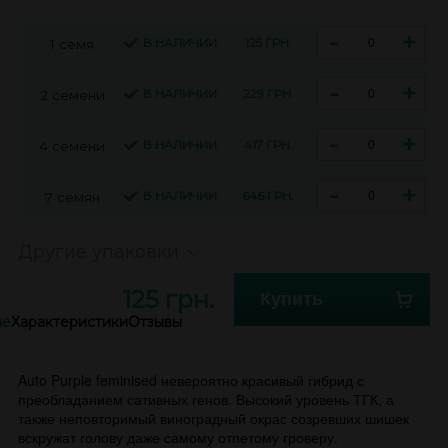
-
+
В НАЛИЧИИ
125 ГРН.
1 семя
-
+
В НАЛИЧИИ
229 ГРН.
2 семени
-
+
В НАЛИЧИИ
417 ГРН.
4 семени
-
+
В НАЛИЧИИ
646 ГРН.
7 семян
Другие упаковки
125 грн.
Купить
ие
Характеристики
Отзывы
Auto Purple feminised невероятно красивый гибрид с
преобладанием сативных генов. Высокий уровень ТГК, а
также неповторимый виноградный окрас созревших шишек
вскружат голову даже самому отпетому гроверу.