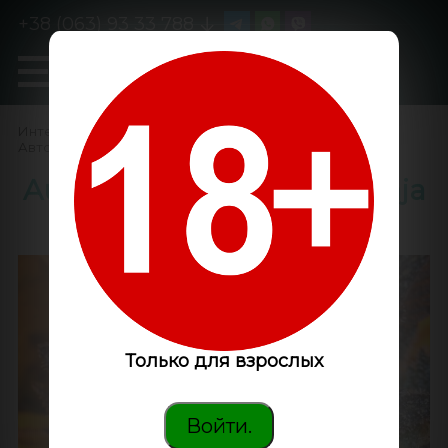
+38 (063) 93 33 788
0
GanjaLiveSeeds
Интернет-магазин
/
Семена конопли
/
Автоцветущие феминизированные
/
Auto Purple feminised Ganja
Seeds
Только для взрослых
Войти.