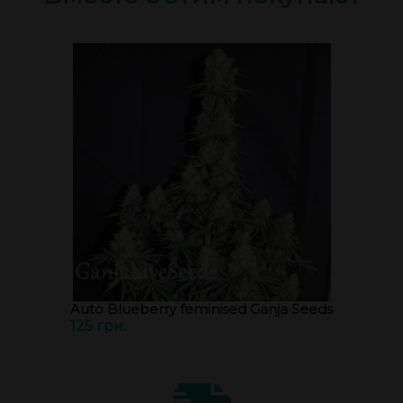
Auto Blueberry feminised Ganja Seeds
125 грн.