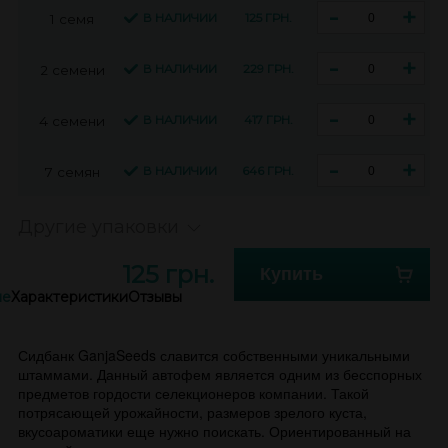
-
+
В НАЛИЧИИ
125 ГРН.
1 семя
-
+
В НАЛИЧИИ
229 ГРН.
2 семени
-
+
В НАЛИЧИИ
417 ГРН.
4 семени
-
+
В НАЛИЧИИ
646 ГРН.
7 семян
Другие упаковки
125 грн.
Купить
ие
Характеристики
Отзывы
Сидбанк GanjaSeeds славится собственными уникальными
штаммами. Данный автофем является одним из бесспорных
предметов гордости селекционеров компании. Такой
потрясающей урожайности, размеров зрелого куста,
вкусоароматики еще нужно поискать. Ориентированный на