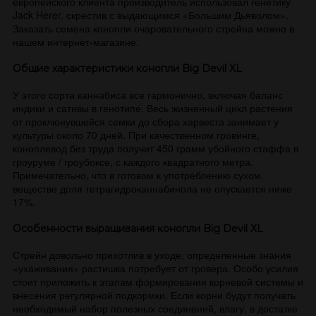
европейского клиента производитель использовал генетику
Jack Herer, скрестив с выдающимся «Большим Дьяволом».
Заказать семена конопли очаровательного стрейна можно в
нашем интернет-магазине.
Общие характеристики конопли Big Devil XL
У этого сорта каннабиса все гармонично, включая баланс
индики и сативы в генотипе. Весь жизненный цикл растения
от проклюнувшейся семки до сбора харвеста занимает у
культуры около 70 дней. При качественном гровинге,
коноплевод без труда получит 450 грамм убойного стаффа в
гроуруме / гроубоксе, с каждого квадратного метра.
Примечательно, что в готовом к употреблению сухом
веществе доля тетрагидроканнабинола не опускается ниже
17%.
Особенности выращивания конопли Big Devil XL
Стрейн довольно прихотлив в уходе, определенные знания
«ухаживания» растишка потребует от гровера. Особо усилия
стоит приложить к этапам формирования корневой системы и
внесения регулярной подкормки. Если корни будут получать
необходимый набор полезных соединений, влагу, в достатке