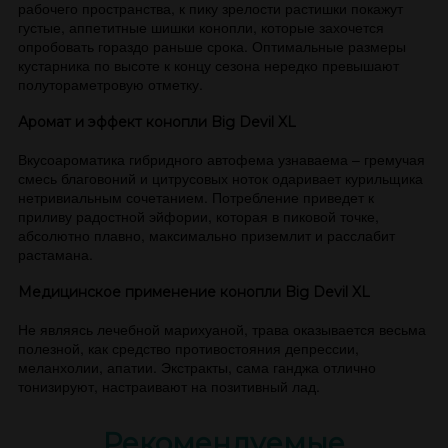
рабочего пространства, к пику зрелости растишки покажут
густые, аппетитные шишки конопли, которые захочется
опробовать гораздо раньше срока. Оптимальные размеры
кустарника по высоте к концу сезона нередко превышают
полутораметровую отметку.
Аромат и эффект конопли Big Devil XL
Вкусоароматика гибридного автофема узнаваема – гремучая
смесь благовоний и цитрусовых ноток одаривает курильщика
нетривиальным сочетанием. Потребление приведет к
приливу радостной эйфории, которая в пиковой точке,
абсолютно плавно, максимально приземлит и расслабит
растамана.
Медицинское применение конопли Big Devil XL
Не являясь лечебной марихуаной, трава оказывается весьма
полезной, как средство противостояния депрессии,
меланхолии, апатии. Экстракты, сама ганджа отлично
тонизируют, настраивают на позитивный лад.
Рекомендуемые