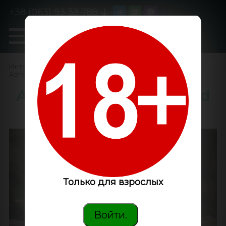
+38 (063) 93 33 788
0
GanjaLiveSeeds
Интернет-магазин
/
Семена конопли
/
Автоцветущие феминизированные
/
Auto Big Devil XL feminised
Ganja Seeds
Только для взрослых
Войти.