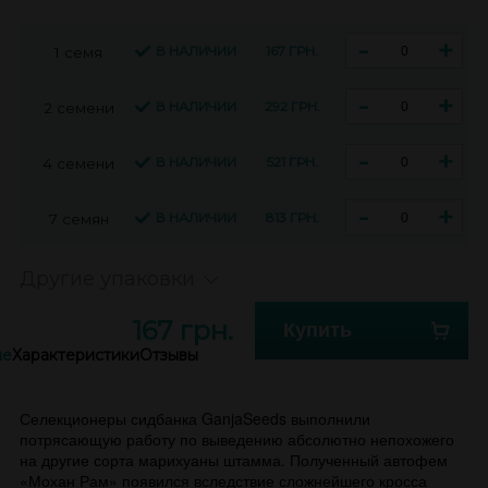
-
+
В НАЛИЧИИ
167 ГРН.
1 семя
-
+
В НАЛИЧИИ
292 ГРН.
2 семени
-
+
В НАЛИЧИИ
521 ГРН.
4 семени
-
+
В НАЛИЧИИ
813 ГРН.
7 семян
Другие упаковки
167 грн.
Купить
ие
Характеристики
Отзывы
Селекционеры сидбанка GanjaSeeds выполнили
потрясающую работу по выведению абсолютно непохожего
на другие сорта марихуаны штамма. Полученный автофем
«Мохан Рам» появился вследствие сложнейшего кросса