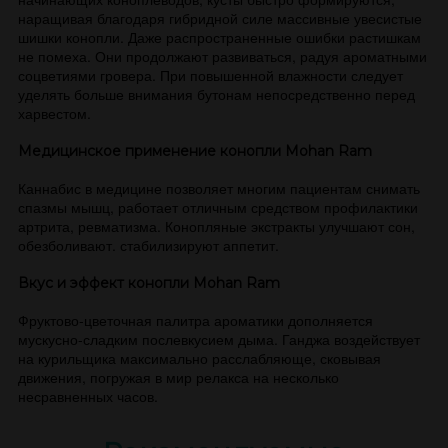
наращивая благодаря гибридной силе массивные увесистые
шишки конопли. Даже распространенные ошибки растишкам
не помеха. Они продолжают развиваться, радуя ароматными
соцветиями гровера. При повышенной влажности следует
уделять больше внимания бутонам непосредственно перед
харвестом.
Медицинское применение конопли Mohan Ram
Каннабис в медицине позволяет многим пациентам снимать
спазмы мышц, работает отличным средством профилактики
артрита, ревматизма. Конопляные экстракты улучшают сон,
обезболивают. стабилизируют аппетит.
Вкус и эффект конопли Mohan Ram
Фруктово-цветочная палитра ароматики дополняется
мускусно-сладким послевкусием дыма. Ганджа воздействует
на курильщика максимально расслабляюще, сковывая
движения, погружая в мир релакса на несколько
несравненных часов.