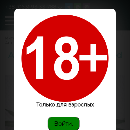
+38 (063) 93 33 788
0
GanjaLiveSeeds
Интернет-магазин
/
Семена конопли
/
Автоцветущие феминизированные
/
Auto Mohan Ram feminised
Ganja Seeds
Только для взрослых
Войти.