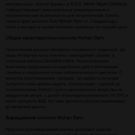
автоцветущих «Белой Вдовы» и S.A.D. Sweet Afgani Delicious.
Гибрид открывает замечательные рекреационные и
терапевтические возможности для потребителей. Купить
семена фем конопли Auto Mohan Ram от «ГанджаСидс»
легко и выгодно в нашем интернет-магазине по лучшей цене.
Общие характеристики конопли Mohan Ram
Генетический рисунок автофема подчеркнуто индичный, где
лишь четвертая часть генотипа принадлежит сативе, а
остальное именно Cannabis indica. Незначительное
включение рудералиса понадобилось для стабилизации
стрейна и сохранения опции автоматического цветения. С
момента проклевывания «орешка» до харвеста культуре
требуется семь-девять недель. Кульминация – урожай до
полкилограмма (indoor) сухого качественного вещества на
квадратном метре, с долей тетрагидроканнабинола 16-20% и
около процента КБД. На пике зрелости растихи вымахивают
до метровой высоты.
Выращивание конопли Mohan Ram
Простота культивирования вполне допускает участие
начинающих коноплеводов, кусты быстро формируются,