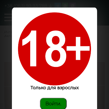
+38 (063) 93 33 788
0
GanjaLiveSeeds
Интернет-магазин
/
Семена конопли
/
Автоцветущие феминизированные
/
Auto Sweet Trainwreck
feminised Ganja Seeds
Только для взрослых
Войти.