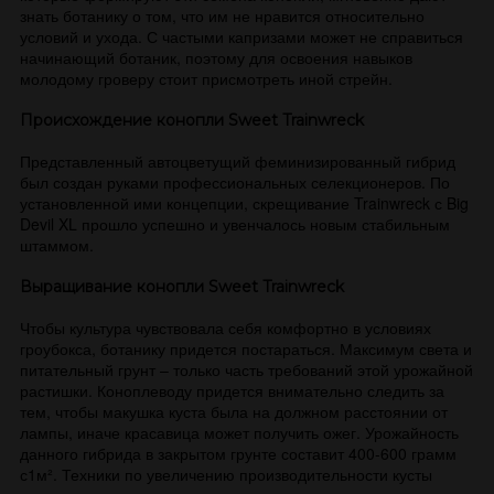
знать ботанику о том, что им не нравится относительно
условий и ухода. С частыми капризами может не справиться
начинающий ботаник, поэтому для освоения навыков
молодому гроверу стоит присмотреть иной стрейн.
Происхождение конопли Sweet Trainwreck
Представленный автоцветущий феминизированный гибрид
был создан руками профессиональных селекционеров. По
установленной ими концепции, скрещивание Trainwreck с Big
Devil XL прошло успешно и увенчалось новым стабильным
штаммом.
Выращивание конопли Sweet Trainwreck
Чтобы культура чувствовала себя комфортно в условиях
гроубокса, ботанику придется постараться. Максимум света и
питательный грунт – только часть требований этой урожайной
растишки. Коноплеводу придется внимательно следить за
тем, чтобы макушка куста была на должном расстоянии от
лампы, иначе красавица может получить ожег. Урожайность
данного гибрида в закрытом грунте составит 400-600 грамм
с1м². Техники по увеличению производительности кусты