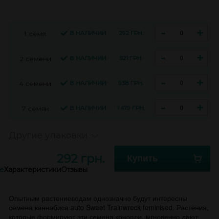
-
+
В НАЛИЧИИ
292 ГРН.
1 семя
-
+
В НАЛИЧИИ
521 ГРН.
2 семени
-
+
В НАЛИЧИИ
938 ГРН.
4 семени
-
+
В НАЛИЧИИ
1 479 ГРН.
7 семян
Другие упаковки
292 грн.
Купить
е
Характеристики
Отзывы
Опытным растениеводам однозначно будут интересны
семена каннабиса auto Sweet Trainwreck feminised. Растения,
которые формируют эти семена конопли, мгновенно дают