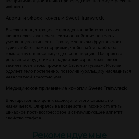
воспринимают достаточно привередливо, поэтому стресса не
избежать.
Аромат и эффект конопли Sweet Trainwreck
Высокая концентрация тетрагидроканнабинола в сухих
шишках оказывает очень сильное действие на тело и
умственную активность. Травку с запахом фруктов стоит
курить небольшими порциями, чтобы найти наиболее
комфортную и посильную для себя порцию. Восприятие
реальности будет иметь радостный окрас, жизнь вновь
засияет позитивом, проснется былой энтузиазм. Истома
одолеет тело постепенно, позволив курильщику насладиться
невероятной ясностью ума.
Медицинское применение конопли Sweet Trainwreck
В лекарственных целях марихуана этого штамма не
назначается. Опираясь на воздействие, можно отметить
шикарное противострессовое и стимулирующее аппетит
свойство стаффа.
Рекомендуемые