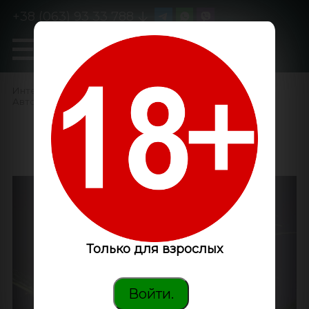
+38 (063) 93 33 788
0
GanjaLiveSeeds
Интернет-магазин
/
Семена конопли
/
Автоцветущие феминизированные
/
Auto Mamba Negra
feminised Ganja Seeds
Только для взрослых
Войти.