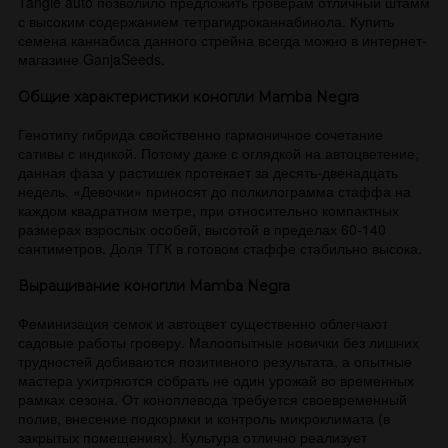
Tangie auto позволило предложить гроверам отличный штамм
с высоким содержанием тетрагидроканнабинола. Купить
семена каннабиса данного стрейна всегда можно в интернет-
магазине GanjaSeeds.
Общие характеристики конопли Mamba Negra
Генотипу гибрида свойственно гармоничное сочетание
сативы с индикой. Потому даже с оглядкой на автоцветение,
данная фаза у растишек протекает за десять-двенадцать
недель. «Девочки» приносят до полкилограмма стаффа на
каждом квадратном метре, при относительно компактных
размерах взрослых особей, высотой в пределах 60-140
сантиметров. Доля ТГК в готовом стаффе стабильно высока.
Выращивание конопли Mamba Negra
Феминизация семок и автоцвет существенно облегчают
садовые работы гроверу. Малоопытные новички без лишних
трудностей добиваются позитивного результата, а опытные
мастера ухитряются собрать не один урожай во временных
рамках сезона. От коноплевода требуется своевременный
полив, внесение подкормки и контроль микроклимата (в
закрытых помещениях). Культура отлично реализует