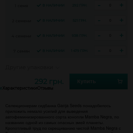
-
+
В НАЛИЧИИ
292 ГРН.
1 семя
-
+
В НАЛИЧИИ
521 ГРН.
2 семени
-
+
В НАЛИЧИИ
938 ГРН.
4 семени
-
+
В НАЛИЧИИ
1 479 ГРН.
7 семян
Другие упаковки
292 грн.
Купить
е
Характеристики
Отзывы
Селекционерам сидбанка Ganja Seeds понадобилось
приложить немало усилий для выведения
автофеминизированного сорта конопли Mamba Negra, по
названию одной из самых опасных змей планеты.
Кропотливый труд по скрещиванию чистой Mamba Negra с