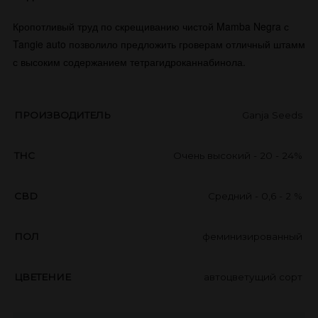
Кропотливый труд по скрещиванию чистой Mamba Negra с
Tangie auto позволило предложить гроверам отличный штамм
с высоким содержанием тетрагидроканнабинола.
ПРОИЗВОДИТЕЛЬ
Ganja Seeds
THC
Очень высокий - 20 - 24%
CBD
Средний - 0,6 - 2 %
ПОЛ
феминизированный
ЦВЕТЕНИЕ
автоцветущий сорт