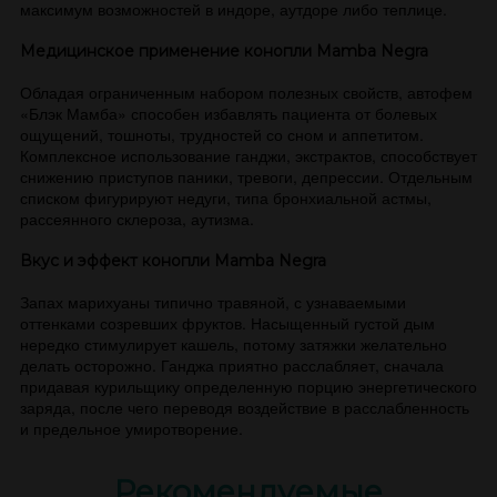
максимум возможностей в индоре, аутдоре либо теплице.
Медицинское применение конопли Mamba Negra
Обладая ограниченным набором полезных свойств, автофем
«Блэк Мамба» способен избавлять пациента от болевых
ощущений, тошноты, трудностей со сном и аппетитом.
Комплексное использование ганджи, экстрактов, способствует
снижению приступов паники, тревоги, депрессии. Отдельным
списком фигурируют недуги, типа бронхиальной астмы,
рассеянного склероза, аутизма.
Вкус и эффект конопли Mamba Negra
Запах марихуаны типично травяной, с узнаваемыми
оттенками созревших фруктов. Насыщенный густой дым
нередко стимулирует кашель, потому затяжки желательно
делать осторожно. Ганджа приятно расслабляет, сначала
придавая курильщику определенную порцию энергетического
заряда, после чего переводя воздействие в расслабленность
и предельное умиротворение.
Рекомендуемые