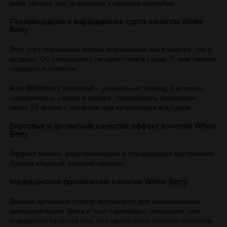
дней. Шишки уже дозревшие в средине сентября.
Рекомендации и выращивание сорта конопли White
Berry
Этот сорт марихуаны можно выращивать как в индоре, так и
аутдоре. Он совершенно не прихотлив в уходе. С ним сможет
справиться новичок.
Auto Whiteberry feminised – уникальный гибрид, в котором
совместились сатива и индика. Урожайность невысокая,
около 50 грамм с растения при культивации в аутдоре.
Вкусовые и ароматные качества: эффект конопли White
Berry
Эффект мягкий, расслабляющий и улучшающий настроение.
Аромат ягодный, сладкий привкус.
Медицинское применение конопли White Berry
Данный целебный стафф используют для нормализации
эмоционального фона в пост-стрессовых ситуациях, для
повышения качества сна, при проявлении плохого аппетита.