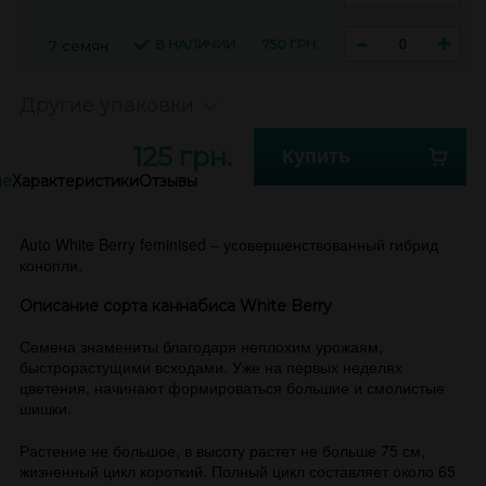
-
+
В НАЛИЧИИ
750 ГРН.
7 семян
Другие упаковки
125 грн.
Купить
ие
Характеристики
Отзывы
Auto White Berry feminised – усовершенствованный гибрид
конопли.
Описание сорта каннабиса White Berry
Семена знамениты благодаря неплохим урожаям,
быстрорастущими всходами. Уже на первых неделях
цветения, начинают формироваться большие и смолистые
шишки.
Растение не большое, в высоту растет не больше 75 см,
жизненный цикл короткий. Полный цикл составляет около 65