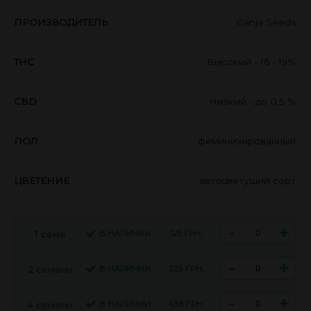
ПРОИЗВОДИТЕЛЬ
Ganja Seeds
THC
Высокий - 16 - 19%
CBD
Низкий - до 0,5 %
ПОЛ
феминизированный
ЦВЕТЕНИЕ
автоцветущий сорт
-
+
В НАЛИЧИИ
125 ГРН.
1 семя
-
+
В НАЛИЧИИ
229 ГРН.
2 семени
-
+
В НАЛИЧИИ
438 ГРН.
4 семени