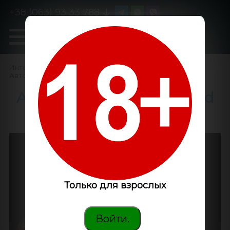
+38 (063) 93 33 788
0
GanjaLiveSeeds
Интернет-магазин
/
Семена конопли
/
Автоцветущие феминизированные
/
Auto White Berry feminised
Ganja Seeds
Только для взрослых
Войти.