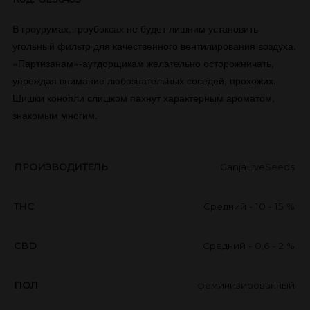
В гроурумах, гроубоксах не будет лишним установить
угольный фильтр для качественного вентилирования воздуха.
«Партизанам»-аутдорщикам желательно осторожничать,
упреждая внимание любознательных соседей, прохожих.
Шишки конопли слишком пахнут характерным ароматом,
знакомым многим.
ПРОИЗВОДИТЕЛЬ
GanjaLiveSeeds
THC
Средний - 10 - 15 %
CBD
Средний - 0,6 - 2 %
ПОЛ
феминизированный