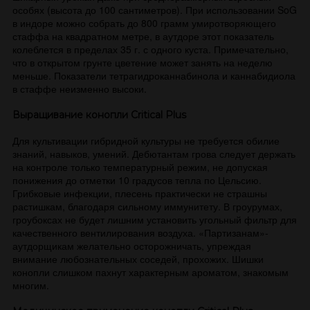
особях (высота до 100 сантиметров). При использовании SoG
в индоре можно собрать до 800 грамм умиротворяющего
стаффа на квадратном метре, в аутдоре этот показатель
колеблется в пределах 35 г. с одного куста. Примечательно,
что в открытом грунте цветение может занять на неделю
меньше. Показатели тетрагидроканнабинола и каннабидиола
в стаффе неизменно высоки.
Выращивание конопли Critical Plus
Для культивации гибридной культуры не требуется обилие
знаний, навыков, умений. Дебютантам грова следует держать
на контроле только температурный режим, не допуская
понижения до отметки 10 градусов тепла по Цельсию.
Грибковые инфекции, плесень практически не страшны
растишкам, благодаря сильному иммунитету. В гроурумах,
гроубоксах не будет лишним установить угольный фильтр для
качественного вентилирования воздуха. «Партизанам»-
аутдорщикам желательно осторожничать, упреждая
внимание любознательных соседей, прохожих. Шишки
конопли слишком пахнут характерным ароматом, знакомым
многим.