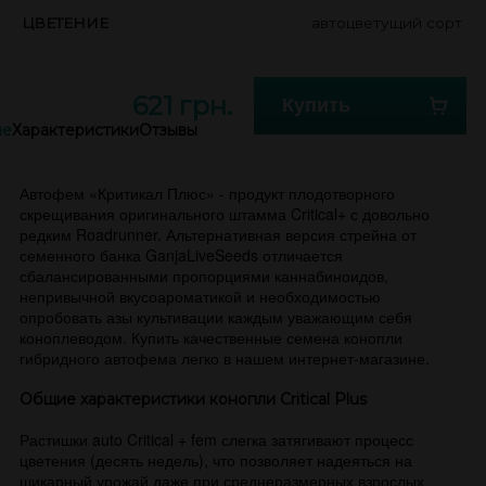
ЦВЕТЕНИЕ
автоцветущий сорт
621 грн.
Купить
ие
Характеристики
Отзывы
Автофем «Критикал Плюс» - продукт плодотворного
скрещивания оригинального штамма Critical+ с довольно
редким Roadrunner. Альтернативная версия стрейна от
семенного банка GanjaLiveSeeds отличается
сбалансированными пропорциями каннабиноидов,
непривычной вкусоароматикой и необходимостью
опробовать азы культивации каждым уважающим себя
коноплеводом. Купить качественные семена конопли
гибридного автофема легко в нашем интернет-магазине.
Общие характеристики конопли Critical Plus
Растишки auto Critical + fem слегка затягивают процесс
цветения (десять недель), что позволяет надеяться на
шикарный урожай даже при среднеразмерных взрослых