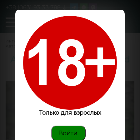
+38 (063) 93 33 788
0
GanjaLiveSeeds
Интернет-магазин
/
Семена конопли
/
Автоцветущие феминизированные
/
Auto Critical Plus feminised
GanjaLiveSeeds
Только для взрослых
Войти.