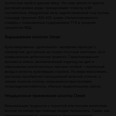
полностью пройти данную фазу. На пике зрелости высота
растения крайне редко преодолевает отметку в 60
сантиметров. Квадратный метр задействованной под посевы
площади приносит 300-400 грамм сбалансированного
стаффа с повышенным содержанием ТГК и средним
процентом КБД.
Выращивание конопли Diesel
Культивирование «дизельного» автофема проходит с
комфортом, доступным не только опытным знатокам, но и
совершенным дебютантам гровинга. Гарантированная
всхожесть семок, автоматический переход на цвет и
образование исключительно женских особей – посильный
вклад в легкость культивации стрейна. По мере взросления,
растишка приобретает насыщенный зеленый оттенок, а
шишки конопли сплошь покрываются кристаллами
тетрагидроканнабинола, обильно выделяющими смолы.
Медицинское применение конопли Diesel
Возникающие трудности с тошнотой или плохим аппетитом
вполне по силам при помощи ганджи преодолеть. Также, как
преддепрессивные, апатичные и меланхолические