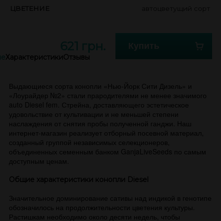
ЦВЕТЕНИЕ
автоцветущий сорт
621 грн.
Купить
ие
Характеристики
Отзывы
Выдающиеся сорта конопли «Нью-Йорк Сити Дизель» и
«Лоурайдер №2» стали прародителями не менее значимого
auto Diesel fem. Стрейна, доставляющего эстетическое
удовольствие от культивации и не меньшей степени
наслаждения от снятия пробы полученной ганджи. Наш
интернет-магазин реализует отборный посевной материал,
созданный группой независимых селекционеров,
объединенных семенным банком GanjaLiveSeeds по самым
доступным ценам.
Общие характеристики конопли Diesel
Значительное доминирование сативы над индикой в генотипе
обозначилось на продолжительности цветения культуры.
Растишкам необходимо около десяти недель, чтобы