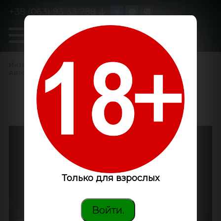
+38 (063) 93 33 788
0
GanjaLiveSeeds
Интернет-магазин
/
Семена конопли
/
Автоцветущие феминизированные
/
Auto Diesel feminised
GanjaLiveSeeds
Только для взрослых
Войти.