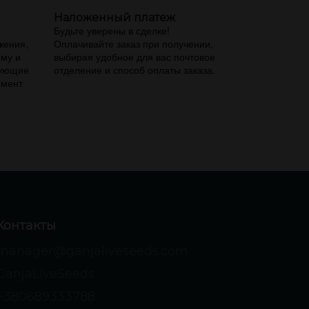
Наложенный платеж
,
Будьте уверены в сделке!
жения,
Оплачивайте заказ при получении,
ему и
выбирая удобное для вас почтовое
вующие
отделение и способ оплаты заказа.
имент
Контакты
manager@ganjaliveseeds.com
GanjaLiveSeeds
+380689333788