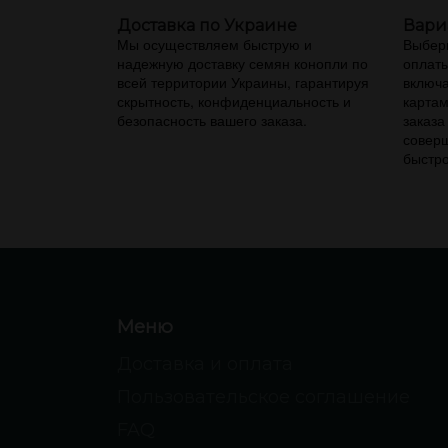
Доставка по Украине
Вари
Мы осуществляем быструю и
Выбери
надежную доставку семян конопли по
оплаты
всей территории Украины, гарантируя
включа
скрытность, конфиденциальность и
картам
безопасность вашего заказа.
заказа
соверш
быстро
Меню
Доставка и оплата
Пользовательское соглашение
FAQ