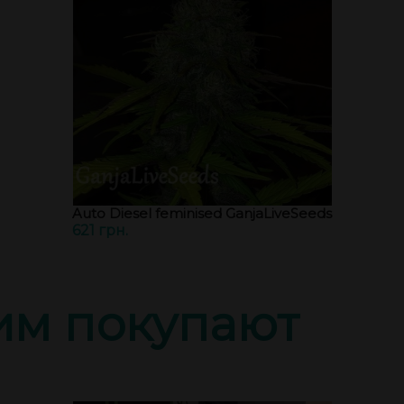
Auto Diesel feminised GanjaLiveSeeds
621 грн.
тим покупают