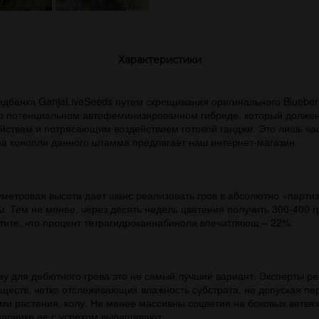
Характеристики
банка GanjaLiveSeeds путем скрещивания оригинального Blueber
о потенциальном автофеминизированном гибриде, который должен 
йствам и потрясающим воздействием готовой ганджи. Это лишь час
а конопли данного штамма предлагает наш интернет-магазин.
етровая высота дает шанс реализовать гров в абсолютно «партиза
. Тем не менее, через десять недель цветения получить 300-400 
чтите, что процент тетрагидроканнабинола впечатляющ – 22%.
му для дебютного грова это не самый лучший вариант. Эксперты 
еств, четко отслеживающих влажность субстрата, не допуская пе
ами растения, колу. Не менее массивны соцветия на боковых ветвя
 парнике ее с успехом выращивают.