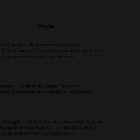
Отзывы
ry с
Lowryder. Нельзя назвать результат
был получиться. Такие сорта марихуаны на вес
ть достоинств стрейна, детальнее о
нских» условиях на грядке. Также нет
грамм зажигательного стаффа на квадратном
рекомендуют стрейн более опытным коноплеводам,
ресушивания последнего. По мере взросления,
х. Культивация «Авто Блуберри фем»