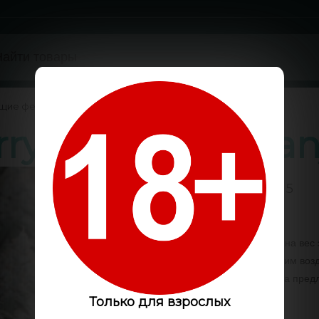
ущие феминизированные
/
rry feminised Gan
0 / 5
Код:
GLS6432
Такие сорта марихуаны на вес
свойствам и потрясающим возд
конопли данного штамма предл
Только для взрослых