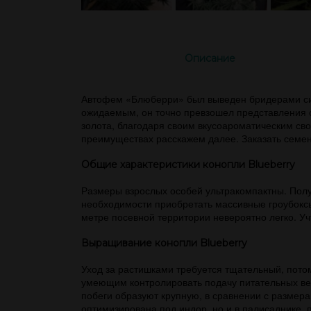
Описание
Автофем «Блюберри» был выведен бридерами сид
ожидаемым, он точно превзошел представления 
золота, благодаря своим вкусоароматическим сво
преимуществах расскажем далее. Заказать семен
Общие характеристики конопли Blueberry
Размеры взрослых особей ультракомпактны. Полум
необходимости приобретать массивные гроубоксы
метре посевной территории невероятно легко. У
Выращивание конопли Blueberry
Уход за растишками требуется тщательный, пото
умеющим контролировать подачу питательных вещ
побеги образуют крупную, в сравнении с размер
оптимизирована под индор, но и в палисаднике,