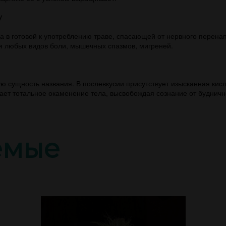
y
а в готовой к употреблению траве, спасающей от нервного перенап
я любых видов боли, мышечных спазмов, мигреней.
ю сущность названия. В послевкусии присутствует изысканная кис
ает тотальное окаменение тела, высвобождая сознание от буднич
емые