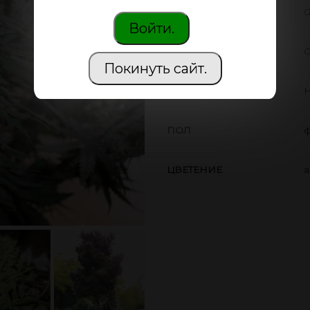
ПРОИЗВОДИТЕЛЬ
G
Войти.
THC
О
Покинуть сайт.
CBD
Н
ПОЛ
ф
ЦВЕТЕНИЕ
а