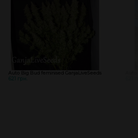
Auto Big Bud feminised GanjaLiveSeeds
Auto 
621 грн.
621 г