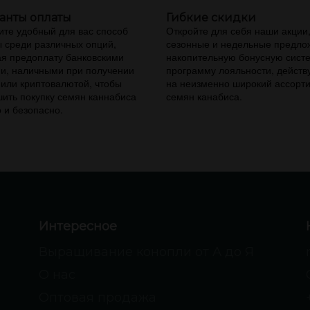
анты оплаты
Гибкие скидки
те удобный для вас способ
Откройте для себя наши акции
 среди различных опций,
сезонные и недельные предло
я предоплату банковскими
накопительную бонусную сист
и, наличными при получении
программу лояльности, дейст
 или криптовалютой, чтобы
на неизменно широкий ассорт
ить покупку семян каннабиса
семян канабиса.
 и безопасно.
Интересное
Выращивание конопли от А до Я
О нас
Оптовая продажа