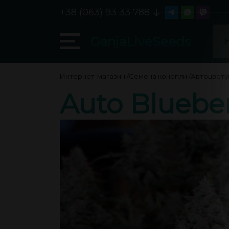
+38 (063) 93 33 788
GanjaLiveSeeds
Интернет-магазин
/
Семена конопли
/
Автоцвет
Auto Bluebe