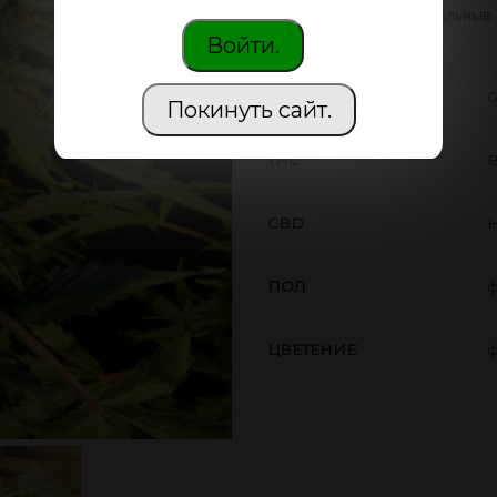
произвели профессиональные г
Войти.
ПРОИЗВОДИТЕЛЬ
G
Покинуть сайт.
THC
В
CBD
Н
ПОЛ
ф
ЦВЕТЕНИЕ
ф