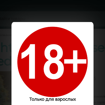
рованные
/
hts x AK feminis
eds
5 / 5
Код:
GS2082
Стабильные гены сорта конопли 
Только для взрослых
счет кросса качественных сорто