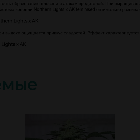
стоять образованию плесени и атакам вредителей. При выращиван
стема конопли Northern Lights x AK feminised оптимально развива
hern Lights x AK
при выдохе ощущается привкус сладостей. Эффект характеризуетс
Lights x AK
емые