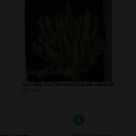
Auto Big Bud feminised GanjaLiveSeeds
621 грн.