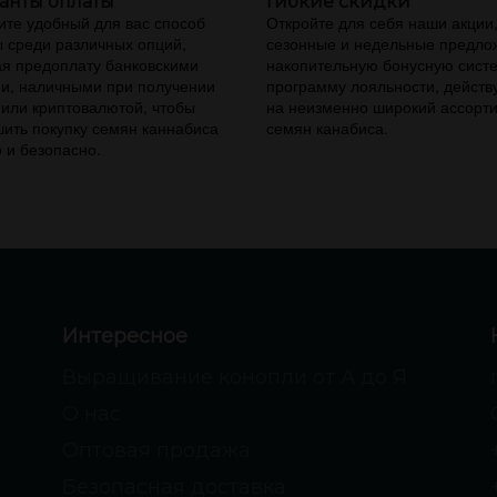
анты оплаты
Гибкие скидки
те удобный для вас способ
Откройте для себя наши акции
 среди различных опций,
сезонные и недельные предло
я предоплату банковскими
накопительную бонусную сист
и, наличными при получении
программу лояльности, дейст
 или криптовалютой, чтобы
на неизменно широкий ассорт
ить покупку семян каннабиса
семян канабиса.
 и безопасно.
Интересное
Выращивание конопли от А до Я
О нас
Оптовая продажа
Безопасная доставка