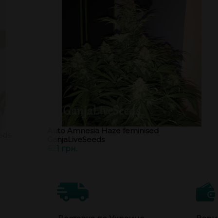
Auto Amnesia Haze feminised
eds
GanjaLiveSeeds
621 грн.