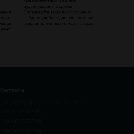
Наложенный платеж
,
Будьте уверены в сделке!
жения,
Оплачивайте заказ при получении,
ему и
выбирая удобное для вас почтовое
вующие
отделение и способ оплаты заказа.
имент
Контакты
manager@ganjaliveseeds.com
GanjaLiveSeeds
+380689333788
+380669333788