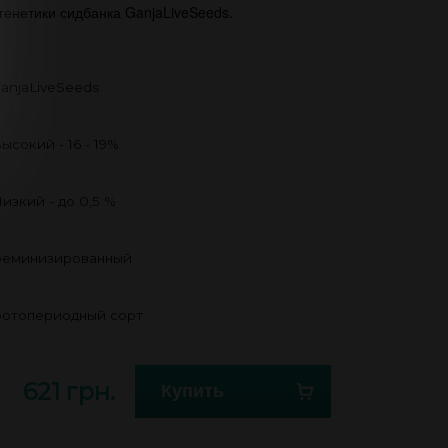
енетики сидбанка GanjaLiveSeeds.
anjaLiveSeeds
ысокий - 16 - 19%
изкий - до 0,5 %
еминизированный
отопериодный сорт
621 грн.
Купить