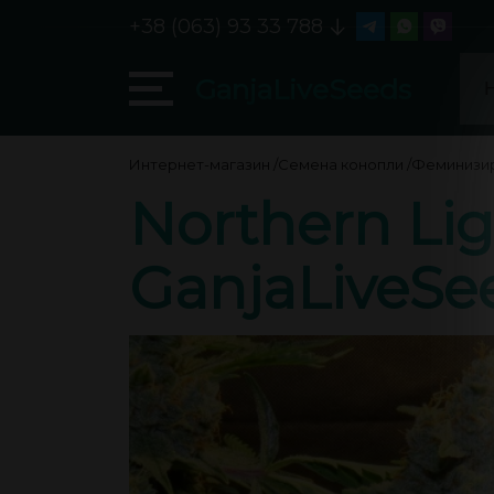
+38 (063) 93 33 788
GanjaLiveSeeds
Интернет-магазин
/
Семена конопли
/
Феминизи
Northern Lig
GanjaLiveSe