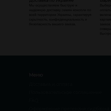
Доставка по Украине
Вари
Мы осуществляем быструю и
Выбери
надежную доставку семян конопли по
оплаты
всей территории Украины, гарантируя
включа
скрытность, конфиденциальность и
картам
безопасность вашего заказа.
заказа
соверш
быстро
Меню
Доставка и оплата
Пользовательское соглашение
FAQ
Оформление претензии сидбанка