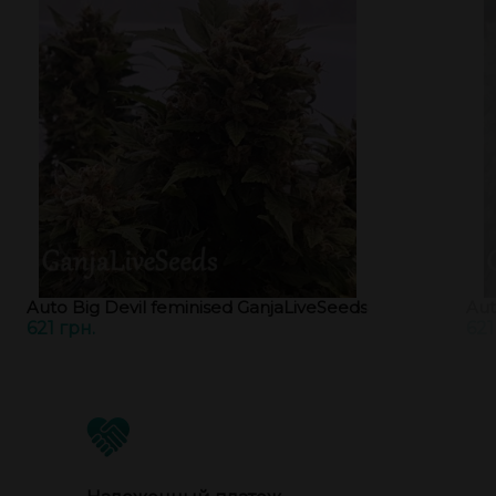
Auto Big Devil feminised GanjaLiveSeeds
Aut
621 грн.
621