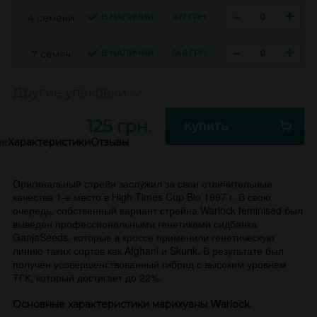
-
+
В НАЛИЧИИ
417 ГРН.
4 семени
-
+
В НАЛИЧИИ
646 ГРН.
7 семян
Другие упаковки
125 грн.
Купить
ие
Характеристики
Отзывы
Оригинальный стрейн заслужил за свои отличительные
качества 1-е место в High Times Cup Bio 1997 г. В свою
очередь, собственный вариант стрейна Warlock feminised был
выведен профессиональными генетиками сидбанка
GanjaSeeds, которые в кроссе применили генетическую
линию таких сортов как Afghani и Skunk. В результате был
получен усовершенствованный гибрид с высоким уровнем
ТГК, который достигает до 22%.
Основные характеристики марихуаны Warlock