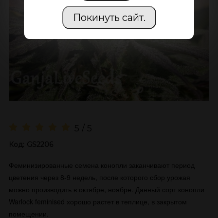
Покинуть сайт.
5 / 5
Код:
GS2206
Феминизированные семена конопли заканчивают период
цветения через 8-9 недель, после которого сбор урожая
можно производить в октябре, ноябре. Данный сорт конопли
Warlock feminised хорошо растет в теплице, в закрытом
помещении.