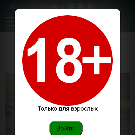
+38 (063) 93 33 788
0
GanjaLiveSeeds
Интернет-магазин
/
Семена конопли
/
Феминизированные
/
Warlock feminised Ganja
Seeds
Только для взрослых
Войти.