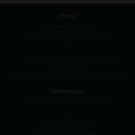
Меню
Доставка и оплата
Пользовательское соглашение
FAQ
Оформление претензии сидбанка
GanjaLiveSeeds
Оформление претензий других сидбанков
Интересное
Выращивание конопли от А до Я
О нас
Оптовая продажа
Безопасная доставка