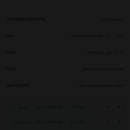
ПРОИЗВОДИТЕЛЬ
Ganja Seeds
THC
Очень высокий - 20 - 24%
CBD
Низкий - до 0,5 %
ПОЛ
феминизированный
ЦВЕТЕНИЕ
фотопериодный сорт
-
+
В НАЛИЧИИ
125 ГРН.
1 семя
-
+
В НАЛИЧИИ
229 ГРН.
2 семени