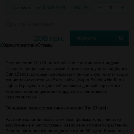
-
+
В НАЛИЧИИ
1 042 ГРН.
7 семян
Другие упаковки
208 грн.
Купить
е
Характеристики
Отзывы
Сорт конопли The Church feminised с доминантом индики
выведен профессиональными генетиками крупного сидбанка
GanjaSeeds, которые использовали уникальную генетическую
линию таких сортов как Swiss sativa, Super Skunk и Northern
Lights. В результате удачной селекции данный сорт имеет
короткий период цветения и другие отличительные
характеристики.
Основные характеристики конопли The Church
Растение конопли имеет отличные формы, концы листьев
зазубренные и расположены равномерно по всему растению.
Период цветения конопли длится около 60 суток. Компактные