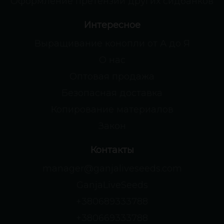
Оформление претензий других сидбанков
Интересное
Выращивание конопли от А до Я
О нас
Оптовая продажа
Безопасная доставка
Копирование материалов
Закон
Контакты
manager@ganjaliveseeds.com
GanjaLiveSeeds
+380689333788
+380669333788