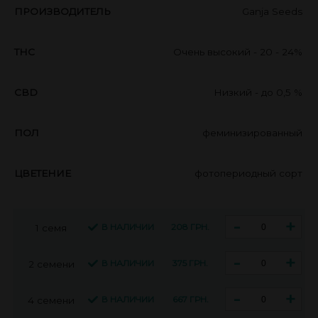
ПРОИЗВОДИТЕЛЬ
Ganja Seeds
THC
Очень высокий - 20 - 24%
CBD
Низкий - до 0,5 %
ПОЛ
феминизированный
ЦВЕТЕНИЕ
фотопериодный сорт
-
+
В НАЛИЧИИ
208 ГРН.
1 семя
-
+
В НАЛИЧИИ
375 ГРН.
2 семени
-
+
В НАЛИЧИИ
667 ГРН.
4 семени