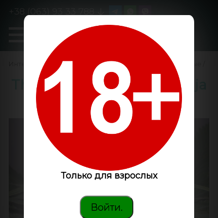
+38 (063) 93 33 788
0
GanjaLiveSeeds
Интернет-магазин
/
Семена конопли
/
Феминизированные
/
The Church feminised Ganja
Seeds
Только для взрослых
Войти.