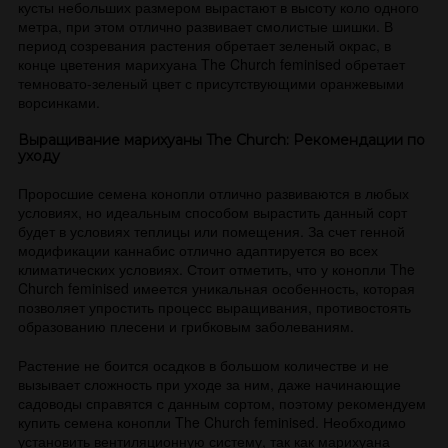
кусты небольших размером вырастают в высоту коло одного
метра, при этом отлично развивает смолистые шишки. В
период созревания растения обретает зеленый окрас, в
конце цветения марихуана The Church feminised обретает
темновато-зеленый цвет с присутствующими оранжевыми
ворсинками.
Выращивание марихуаны The Church: Рекомендации по
уходу
Проросшие семена конопли отлично развиваются в любых
условиях, но идеальным способом вырастить данный сорт
будет в условиях теплицы или помещения. За счет генной
модификации каннабис отлично адаптируется во всех
климатических условиях. Стоит отметить, что у конопли The
Church feminised имеется уникальная особенность, которая
позволяет упростить процесс выращивания, противостоять
образованию плесени и грибковым заболеваниям.
Растение не боится осадков в большом количестве и не
вызывает сложность при уходе за ним, даже начинающие
садоводы справятся с данным сортом, поэтому рекомендуем
купить семена конопли The Church feminised. Необходимо
установить вентиляционную систему, так как марихуана