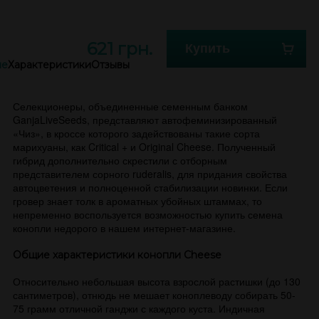
621 грн.
Купить
ие
Характеристики
Отзывы
Селекционеры, объединенные семенным банком
GanjaLiveSeeds, представляют автофеминизированный
«Чиз», в кроссе которого задействованы такие сорта
марихуаны, как Critical + и Original Cheese. Полученный
гибрид дополнительно скрестили с отборным
представителем сорного ruderalis, для придания свойства
автоцветения и полноценной стабилизации новинки. Если
гровер знает толк в ароматных убойных штаммах, то
непременно воспользуется возможностью купить семена
конопли недорого в нашем интернет-магазине.
Общие характеристики конопли Cheese
Относительно небольшая высота взрослой растишки (до 130
сантиметров), отнюдь не мешает коноплеводу собирать 50-
75 грамм отличной ганджи с каждого куста. Индичная