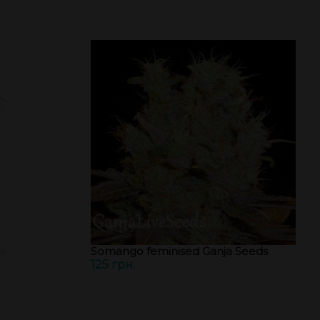
s
Somango feminised Ganja Seeds
125 грн.