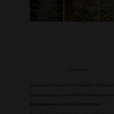
Описание
Данное растение вырастили гроверы с Украины. Он
Cемена марихуаны auto Dolche Cheese можно куп
Выращивание конопли Dolche Cheese
Период цветения начинается через пару месяцев 