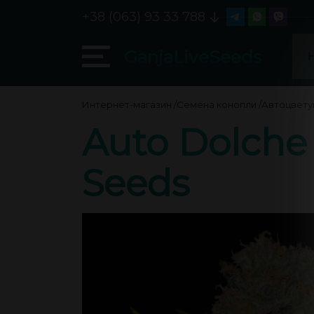
+38 (063) 93 33 788
GanjaLiveSeeds
Интернет-магазин
/
Семена конопли
/
Автоцвет
Auto Dolche
Seeds