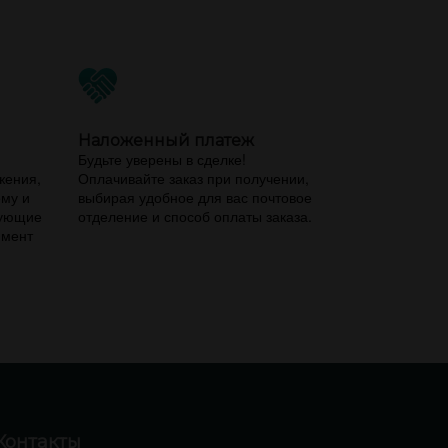
Наложенный платеж
,
Будьте уверены в сделке!
жения,
Оплачивайте заказ при получении,
ему и
выбирая удобное для вас почтовое
вующие
отделение и способ оплаты заказа.
имент
Контакты