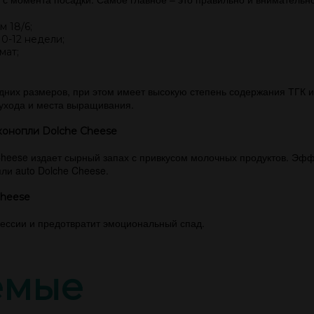
 18/6;
0-12 недели;
мат;
едних размеров, при этом имеет высокую степень содержания ТГК и
 ухода и места выращивания.
конопли Dolche Cheese
Cheese издает сырный запах с привкусом молочных продуктов. Эф
ли auto Dolche Cheese.
Cheese
ессии и предотвратит эмоциональный спад.
емые