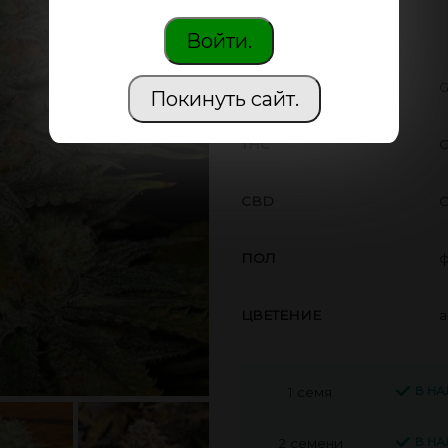
эмоции.
Войти.
ПРОИЗВОДИТЕЛЬ
G
Покинуть сайт.
THC
С
CBD
С
ПОЛ
ф
ЦВЕТЕНИЕ
а
В Н
1 семя
В Н
2 семени