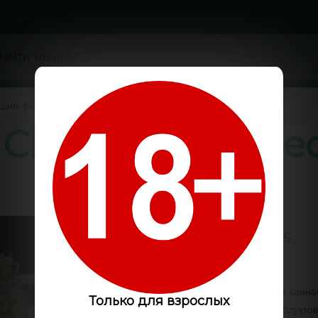
ущие феминизированные
/
 Cheese feminise
5 / 5
Код:
GS1726
Феминизированный сорт каннаб
Только для взрослых
привкусом молочных продукто