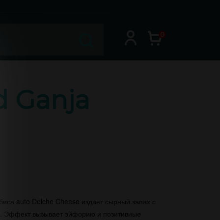
0
d Ganja
иса auto Dolche Cheese издает сырный запах с
в. Эффект вызывает эйфорию и позитивные