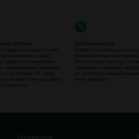
анты оплаты
Гибкие скидки
те удобный для вас способ
Откройте для себя наши акции
 среди различных опций,
сезонные и недельные предло
я предоплату банковскими
накопительную бонусную сист
и, наличными при получении
программу лояльности, дейст
 или криптовалютой, чтобы
на неизменно широкий ассорт
ить покупку семян каннабиса
семян канабиса.
 и безопасно.
Интересное