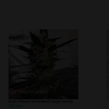
Auto Mazar feminised Ganja Seeds
Auto
125 грн.
125 