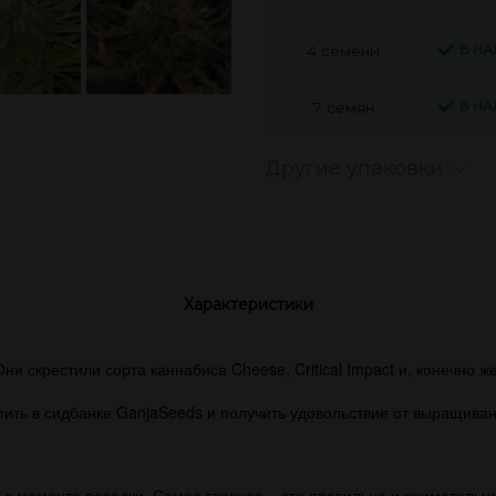
В Н
4 семени
В Н
7 семян
Другие упаковки
Характеристики
и скрестили сорта каннабиса Cheese, Critical Impact и, конечно же
ить в сидбанке GanjaSeeds и получить удовольствие от выращива
с момента посадки. Самое главное – это правильно и внимательно