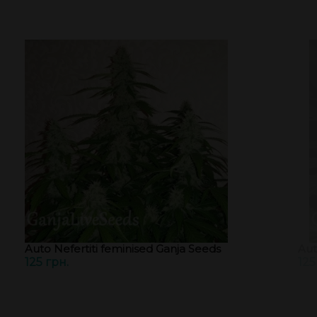
Auto Nefertiti feminised Ganja Seeds
Aut
125 грн.
125