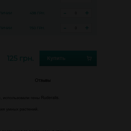
-
+
АЛИЧИИ
438 ГРН.
-
+
АЛИЧИИ
750 ГРН.
125 грн.
Купить
Отзывы
, использовали гены Ruderalis.
ния умных растений.
 вести уход за растением, а именно: