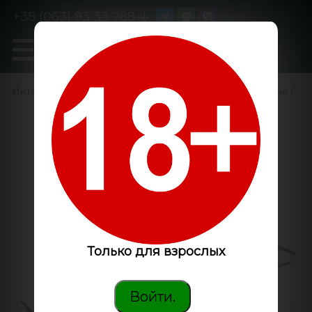
+38 (063) 93 33 788
0
GanjaLiveSeeds
Интернет-магазин
/
Семена конопли
/
Феминизированные
/
Marley's Collie feminised
Ganja Seeds
Только для взрослых
Войти.