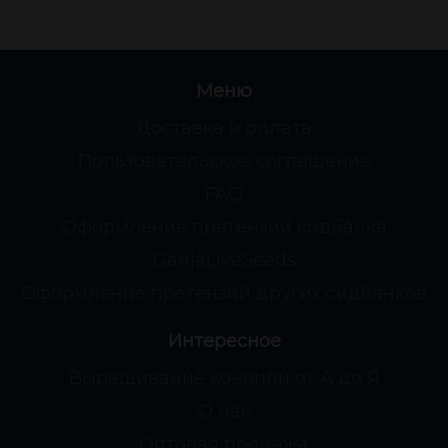
Меню
Доставка и оплата
Пользовательское соглашение
FAQ
Оформление претензии сидбанка
GanjaLiveSeeds
Оформление претензий других сидбанков
Интересное
Выращивание конопли от А до Я
О нас
Оптовая продажа