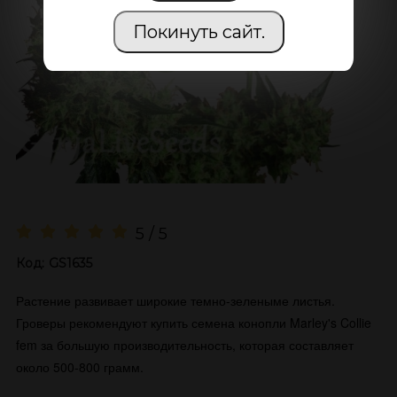
Покинуть сайт.
5 / 5
Код:
GS1635
Растение развивает широкие темно-зеленыме листья.
Гроверы рекомендуют купить семена конопли Marley's Collie
fem за большую производительность, которая составляет
около 500-800 грамм.