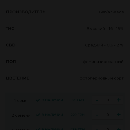
ПРОИЗВОДИТЕЛЬ
Ganja Seeds
THC
Высокий - 16 - 19%
CBD
Средний - 0,6 - 2 %
ПОЛ
феминизированный
ЦВЕТЕНИЕ
фотопериодный сорт
-
+
В НАЛИЧИИ
125 ГРН.
1 семя
-
+
В НАЛИЧИИ
229 ГРН.
2 семени
-
+
В НАЛИЧИИ
438 ГРН.
4 семени