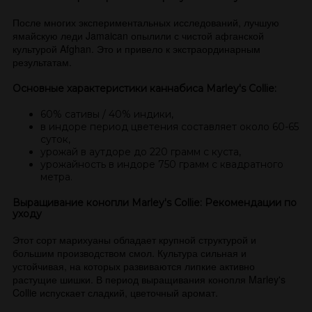
После многих экспериментальных исследований, лучшую
ямайскую леди Jamaican опылили с чистой афганской
культурой Afghan. Это и привело к экстраординарным
результатам.
Основные характеристики каннабиса Marley's Collie:
60% сативы / 40% индики,
в индоре период цветения составляет около 60-65
суток,
урожай в аутдоре до 220 грамм с куста,
урожайность в индоре 750 грамм с квадратного
метра.
Выращивание конопли Marley's Collie: Рекомендации по
уходу
Этот сорт марихуаны обладает крупной структурой и
большим производством смол. Культура сильная и
устойчивая, на которых развиваются липкие активно
растущие шишки. В период выращивания конопля Marley's
Collie испускает сладкий, цветочный аромат.