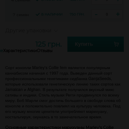
-
+
В НАЛИЧИИ
750 ГРН.
7 семян
Другие упаковки
125 грн.
Купить
ие
Характеристики
Отзывы
Сорт конопли Marley's Collie fem является популярным
каннабисом начиная с 1997 года. Выведен данный сорт
профессиональными генетиками сидбанка GanjaSeeds,
которые использовали генетическую линию таких сортов как
Jamaican и Afghan. В результате получился вкусный микс
сативы и индики. Стиль музыки Регги продвинулся по всему
миру. Боб Марли смог достичь большего в свободе слова об
конопле и положительно повлиял на культуру человека. Под
его музыку многие ценители употребляют марихуану,
ностальгируя, окунаясь в то замечательное время.
Основные характеристики марихуаны Marley's Collie