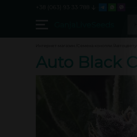
+38 (063) 93 33 788
GanjaLiveSeeds
Интернет-магазин
/
Семена конопли
/
Автоцвет
Auto Black 