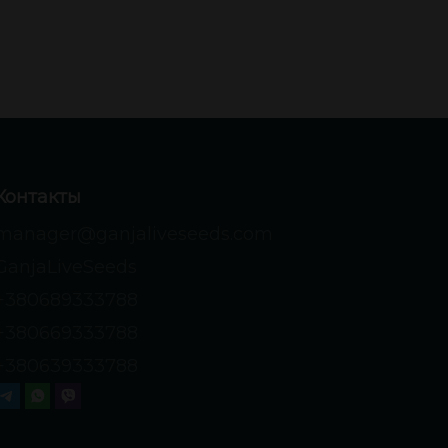
Контакты
manager@ganjaliveseeds.com
GanjaLiveSeeds
+380689333788
+380669333788
+380639333788