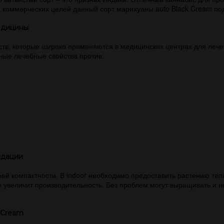
 коммерческих целей данный сорт марихуаны auto Black Cream по
едицины
тв, которые широко применяются в медицинских центрах для лече
ные лечебные свойства против:
ндации
оей компактности. В indoor необходимо предоставить растению те
величит производительность. Без проблем могут выращивать и нов
 Cream