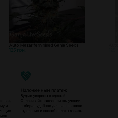
Auto Mazar feminised Ganja Seeds
Auto
125 грн.
125 
Наложенный платеж
,
Будьте уверены в сделке!
жения,
Оплачивайте заказ при получении,
ему и
выбирая удобное для вас почтовое
вующие
отделение и способ оплаты заказа.
имент