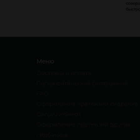
соверш
быстро
Меню
Доставка и оплата
Пользовательское соглашение
FAQ
Оформление претензии сидбанка
GanjaLiveSeeds
Оформление претензий других
сидбанков