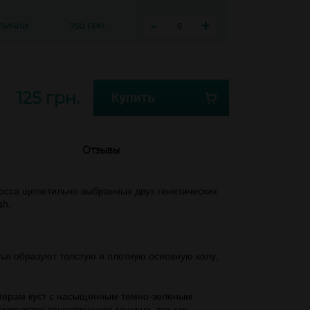
-
+
АЛИЧИИ
750 ГРН.
125 грн.
Купить
Отзывы
росса щепетильно выбранных двух генетических
sh.
стья образуют толстую и плотную основную колу,
змерам куст с насыщенным темно-зеленым
изводства качественного гашиша, так как