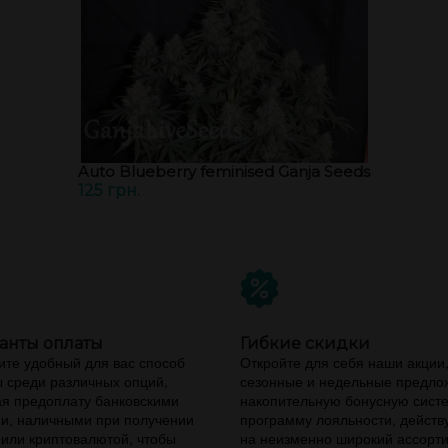
Auto Blueberry feminised Ganja Seeds
125 грн.
анты оплаты
Гибкие скидки
те удобный для вас способ
Откройте для себя наши акции
 среди различных опций,
сезонные и недельные предло
я предоплату банковскими
накопительную бонусную сист
и, наличными при получении
программу лояльности, дейст
 или криптовалютой, чтобы
на неизменно широкий ассорт