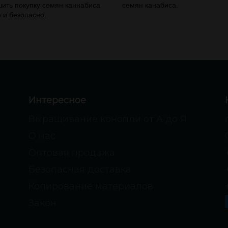
ить покупку семян каннабиса
семян канабиса.
 и безопасно.
Интересное
Выращивание конопли от А до Я
О нас
Оптовая продажа
Безопасная доставка
Копирование материалов
Закон