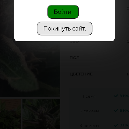
ПРОИЗВОДИТЕЛЬ
G
Войти.
THC
В
Покинуть сайт.
CBD
С
ПОЛ
ф
ЦВЕТЕНИЕ
а
В Н
1 семя
В Н
2 семени
В Н
4 семени