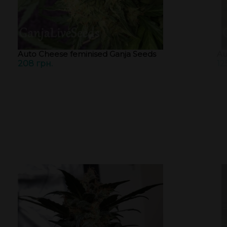
Auto Cheese feminised Ganja Seeds
Au
208 грн.
12