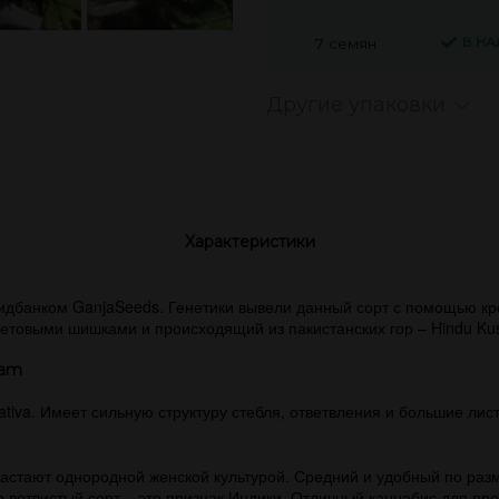
В Н
7 семян
Другие упаковки
Характеристики
 сидбанком GanjaSeeds. Генетики вывели данный сорт с помощью к
летовыми шишками и происходящий из пакистанских гор – Hindu Ku
eam
ativa. Имеет сильную структуру стебля, ответвления и большие ли
астают однородной женской культурой. Средний и удобный по ра
 ветвистый сорт – это признак Индики. Отличный каннабис для про