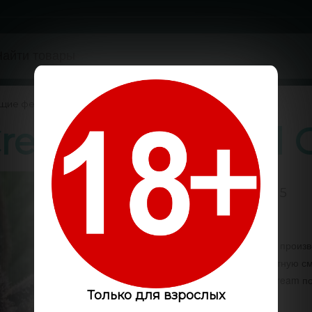
ущие феминизированные
/
Cream feminised 
4 / 5
Код:
GS1713
Отличный каннабис для произво
выделяет вязкую ароматную см
марихуаны auto Black Cream п
Только для взрослых