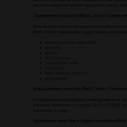
растение выделяет вязкую ароматную смолу. Для
Применение конопли Black Cream в целях м
Многие сорта имеют большинство лечебных качес
Black Cream также может предоставить качествен
болей разного характера,
артрита,
астмы,
бессонницы,
панических атак,
стрессов,
нарушенный аппетит,
депрессии.
Выращивание конопли Black Cream: Рекоме
Отличный для культивации в помещении из-за св
растения применяются методы SoG и SCRoG, это у
вниманию и уходу.
Ароматные качества и эффект конопли Black