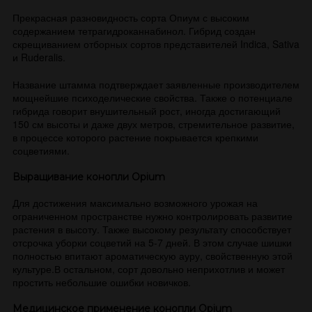
Прекрасная разновидность сорта Опиум с высоким
содержанием тетрагидроканнабинол. Гибрид создан
скрещиванием отборных сортов представителей Indica, Sativa
и Ruderalis.
Название штамма подтверждает заявленные производителем
мощнейшие психоделические свойства. Также о потенциале
гибрида говорит внушительный рост, иногда достигающий
150 см высоты и даже двух метров, стремительное развитие,
в процессе которого растение покрывается крепкими
соцветиями.
Выращивание конопли Opium
Для достижения максимально возможного урожая на
ограниченном пространстве нужно контролировать развитие
растения в высоту. Также высокому результату способствует
отсрочка уборки соцветий на 5-7 дней. В этом случае шишки
полностью впитают ароматическую ауру, свойственную этой
культуре.В остальном, сорт довольно неприхотлив и может
простить небольшие ошибки новичков.
Медицинское применение конопли Opium