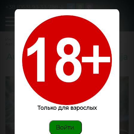
+38 (063) 93 33 788
0
GanjaLiveSeeds
Интернет-магазин
/
Семена конопли
/
Автоцветущие феминизированные
/
Auto Opium feminised Ganja
Seeds
Только для взрослых
Войти.