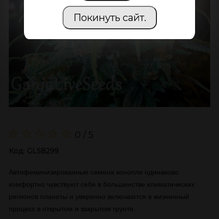
Покинуть сайт.
0 / 5
Код:
GLS8299
​Автофеминизированные семена конопли одинаково
комфортно чувствуют себя в большинстве климатических
регионов планеты и уверенно включаются в жизненный
процесс в открытом и закрытом грунте.