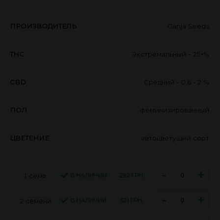
ПРОИЗВОДИТЕЛЬ
Ganja Seeds
THC
Экстремальный - 25+%
CBD
Средний - 0,6 - 2 %
ПОЛ
феминизированный
ЦВЕТЕНИЕ
автоцветущий сорт
-
+
В НАЛИЧИИ
292 ГРН.
1 семя
-
+
В НАЛИЧИИ
521 ГРН.
2 семени