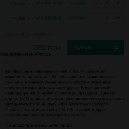
-
+
В НАЛИЧИИ
938 ГРН.
4 семени
-
+
В НАЛИЧИИ
1 479 ГРН.
7 семян
Другие упаковки
292 грн.
Купить
е
Характеристики
Отзывы
Автофеминизированные семена конопли одинаково
комфортно чувствуют себя в большинстве климатических
регионов планеты и уверенно включаются в жизненный
процесс в открытом и закрытом грунте. Вегетационный
период стрейна от нежного ростка до праздника харвеста
длится 10-11 недель, а сама непосредственно фаза цветения
укладывается в 50-60 дней. При культивации методом
Outdoor с куста можно снять 50-170 г шишек, щедро
насыщенных экологически чистой смолой.
Происхождение конопли Opium