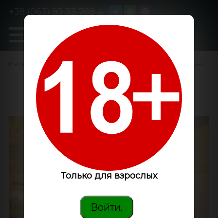
+38 (063) 93 33 788
0
GanjaLiveSeeds
Интернет-магазин
/
Семена конопли
/
Феминизированные
/
Blue Gelato 41 feminised
Ganja Seeds
Только для взрослых
Войти.