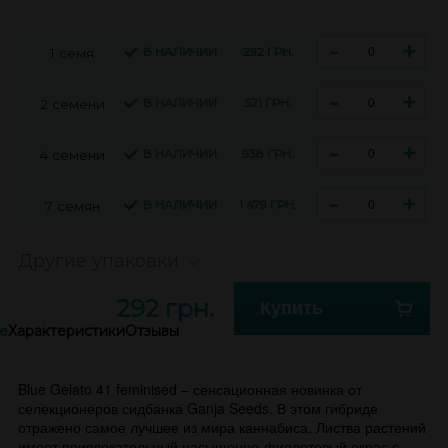
-
+
В НАЛИЧИИ
292 ГРН.
1 семя
-
+
В НАЛИЧИИ
521 ГРН.
2 семени
-
+
В НАЛИЧИИ
938 ГРН.
4 семени
-
+
В НАЛИЧИИ
1 479 ГРН.
7 семян
Другие упаковки
292 грн.
Купить
е
Характеристики
Отзывы
Blue Gelato 41 feminised – сенсационная новинка от
селекционеров сидбанка Ganja Seeds. В этом гибриде
отражено самое лучшее из мира каннабиса. Листва растений
имеет привлекательный насыщенно-фиолетовый окрас с