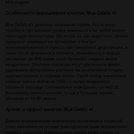
60% индики.
Особенности выращивания конопли Blue Gelato 41
Blue Gelato 41 довольно капризный стрейн. Кусты могут
погибнуть при высоком уровне влажности и не любят резких
перепадов температуры. Несмотря на эти недостатки, штамм
прекрасно реагирует на тренировки и быстро
восстанавливается от стресса при умеренной дефолиации, а
также после фимминга и топпинга. Урожайность в индоре
составляет до 800 грамм сухих бутонов с каждого метра
квадратного. Опытные садоводы могут длительное время
удерживать материнское растение на вегетативной стадии,
нарезая черенки и создавая клоны. Такой метод значительно
повысит шансы выйти на 1000 г с метра квадратного
посевной площади. Оптимальное освещение – от 400 Вт.
Высаживать семена конопли лучше в большие горшки,
объемом от 12-20 литров.
Аромат и эффект конопли Blue Gelato 41
Дивная ароматическая композиция пролеченных соцветий
этого каннабиса не оставит равнодушным даже искушенного
гурмана-ценителя. Измельченная шишка резко ударит по