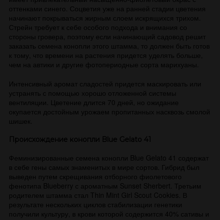
оттенками синего. Соцветия уже на ранней стадии цветения
начинают покрываться жирным слоем искрящихся трихом.
Стрейн требует к себе особого подхода и внимания со
стороны гровера, поэтому если начинающий садовод решит
заказать семена конопли этого штамма, то должен быть готов
к тому, что времени на растения придется уделять больше,
чем на автики и другие фотопериодные сорта марихуаны.
Интенсивный аромат сладостей придется маскировать или
устранять с помощью хорошо отложенной системы
вентиляции. Цветение длится 70 дней, но ожидание
окупается достойным урожаем пропитанных насквозь смолой
шишек.
Происхождение конопли Blue Gelato 41
Феминизированные семена конопли Blue Gelato 41 содержат
в себе гены самых знаменитых в мире сортов. Гибрид был
выведен путем скрещивания отборного фиолетового
фенотипа Blueberry с ароматным Sunset Sherbert. Третьим
родителем штамма стал Thin Mint Girl Scout Cookies. В
результате нескольких циклов стабилизации генетики
получили культуру, в крови которой содержится 40% сативы и