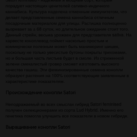
порадует настоящих ценителей сативно-индичного
каннабиса. Культура наделена отменным иммунитетом, что
делает представленные семена каннабиса отличным
посадочным материалом для улицы. Растишка полноценно
вызревает за ± 68 суток, но длительное ожидание стоит того.
Данный стрейн, весьма урожаен для представителя sativa. На
харвесте коноплевод поймет насколько простым и
коммерчески полезным может быть маникюринг шишек,
поскольку не только увесистые бутоны покрыты трихомами,
но и большая часть листьев будет в смоле. Из стриженной
зелени смекалистый гровер сможет изготовить высокого
качества гашиш. Эти феминизированные семена конопли
образуют растения на 100% соответствующие заявленным в
характеристике показателям.
Происхождение конопли Satori
Неподражаемый во всех смыслах гибрид Satori feminised
получен селекционерами из сорта Lud Hybrid. Именно его
генетика помогла улучшить все показатели в новом гибриде.
Выращивание конопли Satori