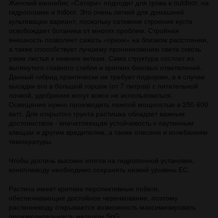
Женский каннабис «Сатори» подходит для грова в outdoor, на
гидропонике и indoor. Это очень легкий для домашней
культивации вариант, поскольку сативное строение куста
освобождает ботаника от многих проблем. Стройная
внешность позволяет сажать «орехи» на близком расстоянии,
а также способствует лучшему проникновению света сквозь
узкие листья к нижним веткам. Сама структура состоит из
вытянутого главного стебля и крепких боковых ответвлений.
Данный гибрид практически не требует подкорми, а в случае
высадки его в большой горшок (от 7 литров) с питательной
почвой, удобрения могут вовсе не использоваться.
Освещение нужно производить лампой мощностью в 250-600
ватт. Для открытого грунта растишка обладает важным
достоинством - впечатляющая устойчивость к паутинным
клещам и другим вредителям, а также плесени и колебаниям
температуры.
Чтобы достичь высоких итогов на гидропонной установке,
коноплеводу необходимо сохранять низкий уровень ЕС.
Растиха имеет крепкие перспективные побеги,
обеспечивающие достойное черенкование, поэтому
растениеводу открывается возможность максимизировать
производительность методом SoG.