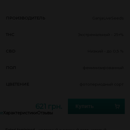
ПРОИЗВОДИТЕЛЬ
GanjaLiveSeeds
THC
Экстремальный - 25+%
CBD
Низкий - до 0,5 %
ПОЛ
феминизированный
ЦВЕТЕНИЕ
фотопериодный сорт
621 грн.
Купить
ие
Характеристики
Отзывы
Satori feminised - надежный и мощный сорт, который