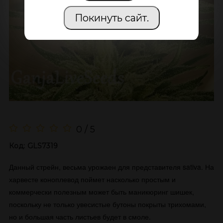
Покинуть сайт.
0 / 5
Код:
GLS7319
Данный стрейн, весьма урожаен для представителя sativa. На
харвесте коноплевод поймет насколько простым и
коммерчески полезным может быть маникюринг шишек,
поскольку не только увесистые бутоны покрыты трихомами,
но и большая часть листьев будет в смоле.