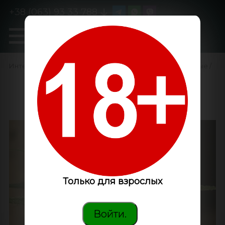
+38 (063) 93 33 788
0
GanjaLiveSeeds
Интернет-магазин
/
Семена конопли
/
Феминизированные
/
Satori feminised
GanjaLiveSeeds
Только для взрослых
Войти.