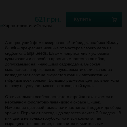
621 грн.
Купить
ие
Характеристики
Отзывы
Автоцветущий феминизированный гибрид каннабиса Bloody
Skunk – прекрасная новинка от мастеров своего дела из
сидбанка Ganja Seeds. Штамм неприхотлив к условиям
культивации и способен простить множество ошибок,
допускаемых начинающими садоводами. Высокая
смолистость и прекрасные вкусоароматические качества
возводят этот сорт на пьедестал лучших автоцветущих
гибридов всех времен. Больших размеров центральная кола
по весу не уступает массе всех соцветий куста.
Отличительная особенность этого стрейна заключается в
необычном фиолетово-лавандовом окрасе шишек.
Изменение цветовой гаммы начинается за 3 недели до сбора
урожая. Период от рассады до харвеста длится 7-9 недель. В
пик цвета не только гроубокс, но и вся комната, где
выращивается растение, наполнится изумительным