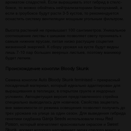
ароматом сладостей. Если выращивать этот гибрид в стелс-
боксе, то можно обойтись нейтрализаторами благоуханий, а
если в гроубоксе будут расти 3-5 кустов, то рекомендуется
оснастить систему вентиляции мощным угольным фильтром.
Высота растений не превышает 100 сантиметров. Уникальное
соотношение листвы к шишкам позволяет свету проникать к
самым нижним ярусам, питая низко растущие соцветия
жизненной энергией. К сбору урожая на кусте будут видны
лишь 7-10 пар больших веерных листьев, поэтому маникюр
будет легким.
Происхождение конопли Bloody Skunk
Семена конопли Auto Bloody Skunk feminised – прекрасный
посадочный материал, который идеально адаптирован для
выращивания в теплицах, в открытом грунте и индорных
условиях. Автоцветущая версия представленного стрейна
специально выводилась для новичков. Свойства зацветать
вне зависимости от режима освещения позволют получить до
трех урожаев на улице за один сезон. Для выведения гибрида
генетики сидбанка Ganja Seeds использовали гены Red
Poison, который впечатляет красноватым окрасом и Sweet
Skunk, аромат которого напоминает запах спелого манго и