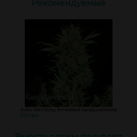
Рекомендуемые
Auto Wembley feminised GanjaLiveSeeds
621 грн.
Вместе с этим покупают