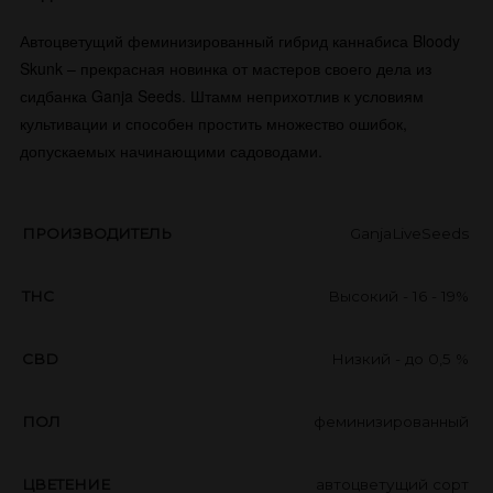
Автоцветущий феминизированный гибрид каннабиса Bloody
Skunk – прекрасная новинка от мастеров своего дела из
сидбанка Ganja Seeds. Штамм неприхотлив к условиям
культивации и способен простить множество ошибок,
допускаемых начинающими садоводами.
ПРОИЗВОДИТЕЛЬ
GanjaLiveSeeds
THC
Высокий - 16 - 19%
CBD
Низкий - до 0,5 %
ПОЛ
феминизированный
ЦВЕТЕНИЕ
автоцветущий сорт