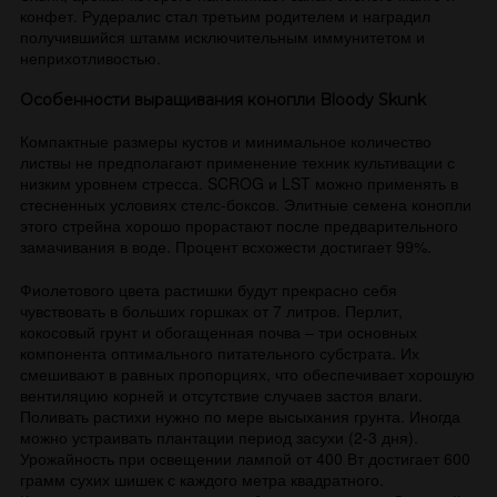
конфет. Рудералис стал третьим родителем и наградил
получившийся штамм исключительным иммунитетом и
неприхотливостью.
Особенности выращивания конопли Bloody Skunk
Компактные размеры кустов и минимальное количество
листвы не предполагают применение техник культивации с
низким уровнем стресса. SCROG и LST можно применять в
стесненных условиях стелс-боксов. Элитные семена конопли
этого стрейна хорошо прорастают после предварительного
замачивания в воде. Процент всхожести достигает 99%.
Фиолетового цвета растишки будут прекрасно себя
чувствовать в больших горшках от 7 литров. Перлит,
кокосовый грунт и обогащенная почва – три основных
компонента оптимального питательного субстрата. Их
смешивают в равных пропорциях, что обеспечивает хорошую
вентиляцию корней и отсутствие случаев застоя влаги.
Поливать растихи нужно по мере высыхания грунта. Иногда
можно устраивать плантации период засухи (2-3 дня).
Урожайность при освещении лампой от 400 Вт достигает 600
грамм сухих шишек с каждого метра квадратного.