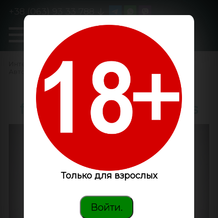
+38 (063) 93 33 788
0
GanjaLiveSeeds
Интернет-магазин
/
Семена конопли
/
Автоцветущие феминизированные
/
Auto Bloody Skunk
feminised GanjaLiveSeeds
Только для взрослых
Войти.