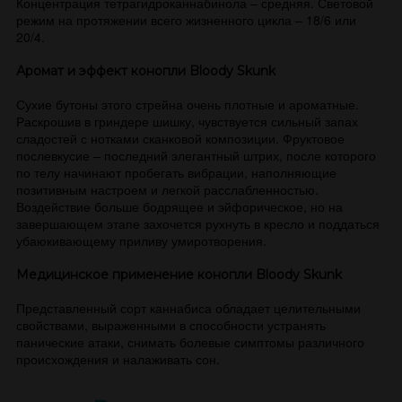
Концентрация тетрагидроканнабинола – средняя. Световой
режим на протяжении всего жизненного цикла – 18/6 или
20/4.
Аромат и эффект конопли Bloody Skunk
Сухие бутоны этого стрейна очень плотные и ароматные.
Раскрошив в гриндере шишку, чувствуется сильный запах
сладостей с нотками сканковой композиции. Фруктовое
послевкусие – последний элегантный штрих, после которого
по телу начинают пробегать вибрации, наполняющие
позитивным настроем и легкой расслабленностью.
Воздействие больше бодрящее и эйфорическое, но на
завершающем этапе захочется рухнуть в кресло и поддаться
убаюкивающему приливу умиротворения.
Медицинское применение конопли Bloody Skunk
Представленный сорт каннабиса обладает целительными
свойствами, выраженными в способности устранять
панические атаки, снимать болевые симптомы различного
происхождения и налаживать сон.