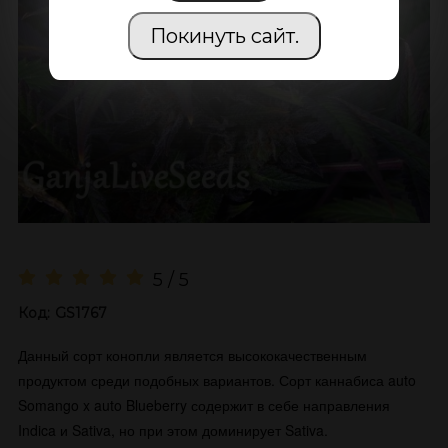
Покинуть сайт.
5 / 5
Код:
GS1767
Данный сорт конопли является высококачественным
продуктом среди подобных вариантов. Сорт каннабиса auto
Somango x auto Blueberry содержит в себе направления
Indica и Sativa, но при этом доминирует Sativa.