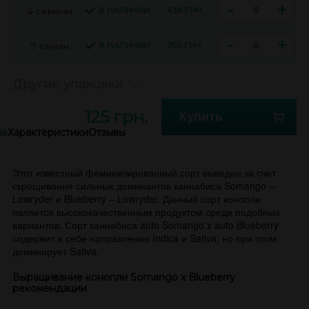
-
+
В НАЛИЧИИ
438 ГРН.
4 семени
-
+
В НАЛИЧИИ
750 ГРН.
7 семян
Другие упаковки
125 грн.
Купить
ие
Характеристики
Отзывы
Этот известный феминизированный сорт выведен за счет
скрещивания сильных доминантов каннабиса Somango –
Lowryder и Blueberry – Lowryder. Данный сорт конопли
является высококачественным продуктом среди подобных
вариантов. Сорт каннабиса auto Somango x auto Blueberry
содержит в себе направления Indica и Sativa, но при этом
доминирует Sativa.
Выращивание конопли Somango x Blueberry
рекомендации