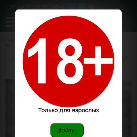
+38 (063) 93 33 788
0
GanjaLiveSeeds
Интернет-магазин
/
Семена конопли
/
Автоцветущие феминизированные
/
Auto Somango x Blueberry
feminised Ganja Seeds
Только для взрослых
Войти.