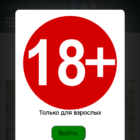
+38 (063) 93 33 788
0
GanjaLiveSeeds
Интернет-магазин
/
Семена конопли
/
Автоцветущие феминизированные
/
Auto Super Silver Haze
feminised Ganja Seeds
Только для взрослых
Войти.