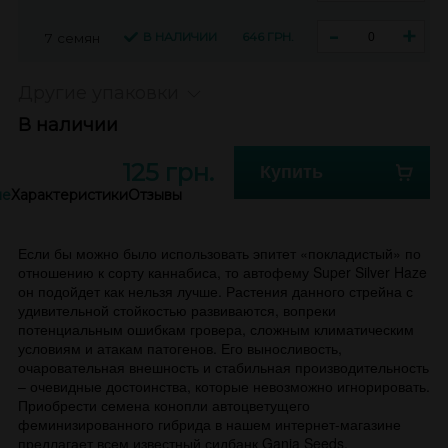
-
+
В НАЛИЧИИ
646 ГРН.
7 семян
Другие упаковки
В наличии
125 грн.
Купить
ие
Характеристики
Отзывы
Если бы можно было использовать эпитет «покладистый» по
отношению к сорту каннабиса, то автофему Super Silver Haze
он подойдет как нельзя лучше. Растения данного стрейна с
удивительной стойкостью развиваются, вопреки
потенциальным ошибкам гровера, сложным климатическим
условиям и атакам патогенов. Его выносливость,
очаровательная внешность и стабильная производительность
– очевидные достоинства, которые невозможно игнорировать.
Приобрести семена конопли автоцветущего
феминизированного гибрида в нашем интернет-магазине
предлагает всем известный сидбанк Ganja Seeds,