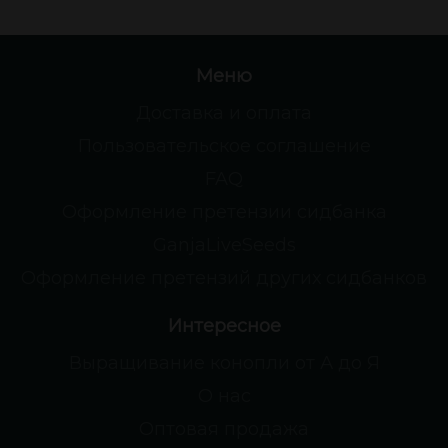
Меню
Доставка и оплата
Пользовательское соглашение
FAQ
Оформление претензии сидбанка
GanjaLiveSeeds
Оформление претензий других сидбанков
Интересное
Выращивание конопли от А до Я
О нас
Оптовая продажа