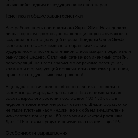
являющийся одним из ведущих наших партнеров.
Генетика и общие характеристики
Востребованность оригинального Super Silver Haze делала
лишь вопросом времени, когда селекционеры задумаются о
создании его автоцветущей версии. Бридеры Ganja Seeds
скрестили его с эксклюзивно отобранным чистым
рудералисом и после длительной стабилизации представили
рынку свой шедевр. Отличный сатива-доминантный стрейн,
переходящий на цвет независимо от режима освещения,
климата и формирующий исключительно женские растения,
пришелся по душе тысячам гроверов!
Еще одна генетическая особенность автика – довольно
скромные размеры, как для сативы. В ауте номинальная
высота взрослого растения составляет 130-150 см, а в
индоре и вовсе ниже метровой отметки. Шишки образуются
не такие плотные как у индики, но их объем внушителен и
исчисляется примерно 150 граммами с каждой растишки.
Доля ТГК в таком продукте неизменно высокая – до 19%.
Особенности выращивания