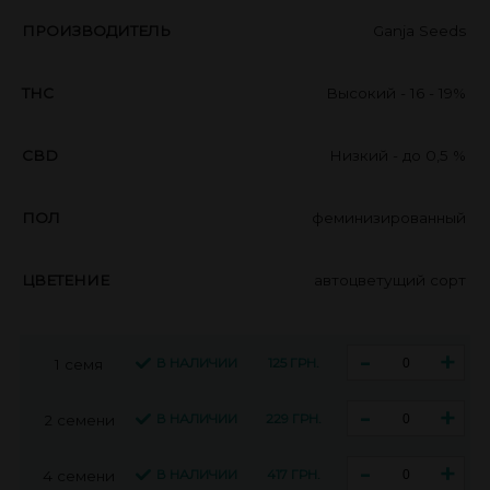
ПРОИЗВОДИТЕЛЬ
Ganja Seeds
THC
Высокий - 16 - 19%
CBD
Низкий - до 0,5 %
ПОЛ
феминизированный
ЦВЕТЕНИЕ
автоцветущий сорт
-
+
В НАЛИЧИИ
125 ГРН.
1 семя
-
+
В НАЛИЧИИ
229 ГРН.
2 семени
-
+
В НАЛИЧИИ
417 ГРН.
4 семени