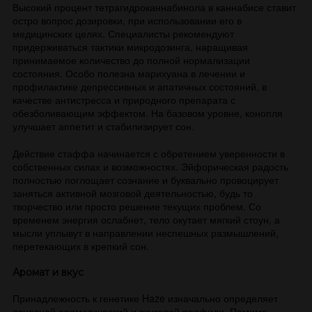
Высокий процент тетрагидроканнабинола в каннабисе ставит
остро вопрос дозировки, при использовании его в
медицинских целях. Специалисты рекомендуют
придерживаться тактики микродозинга, наращивая
принимаемое количество до полной нормализации
состояния. Особо полезна марихуана в лечении и
профилактике депрессивных и апатичных состояний, в
качестве антистресса и природного препарата с
обезболивающим эффектом. На базовом уровне, конопля
улучшает аппетит и стабилизирует сон.
Действие стаффа начинается с обретением уверенности в
собственных силах и возможностях. Эйфорическая радость
полностью поглощает сознание и буквально провоцирует
заняться активной мозговой деятельностью, будь то
творчество или просто решение текущих проблем. Со
временем энергия ослабнет, тело окутает мягкий стоун, а
мысли уплывут в направлении неспешных размышлений,
перетекающих в крепкий сон.
Аромат и вкус
Принадлежность к генетике Haze изначально определяет
основной ароматический и вкусовой профили. Помимо