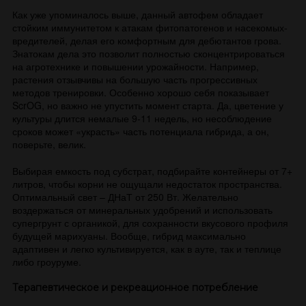
Как уже упоминалось выше, данный автофем обладает
стойким иммунитетом к атакам фитопатогенов и насекомых-
вредителей, делая его комфортным для дебютантов грова.
Знатокам дела это позволит полностью сконцентрироваться
на агротехнике и повышении урожайности. Например,
растения отзывчивы на большую часть прогрессивных
методов тренировки. Особенно хорошо себя показывает
ScrOG, но важно не упустить момент старта. Да, цветение у
культуры длится немалые 9-11 недель, но несоблюдение
сроков может «украсть» часть потенциала гибрида, а он,
поверьте, велик.
Выбирая емкость под субстрат, подбирайте контейнеры от 7+
литров, чтобы корни не ощущали недостаток пространства.
Оптимальный свет – ДНаТ от 250 Вт. Желательно
воздержаться от минеральных удобрений и использовать
супергрунт с органикой, для сохранности вкусового профиля
будущей марихуаны. Вообще, гибрид максимально
адаптивен и легко культивируется, как в ауте, так и теплице
либо гроуруме.
Терапевтическое и рекреационное потребление