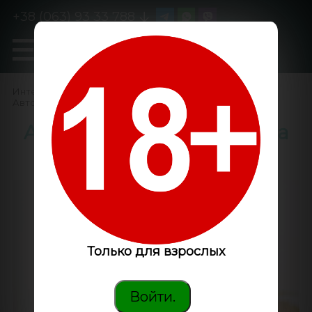
+38 (063) 93 33 788
0
GanjaLiveSeeds
Интернет-магазин
/
Семена конопли
/
Автоцветущие феминизированные
/
Auto Kush feminised Ganja
Seeds
Только для взрослых
Войти.