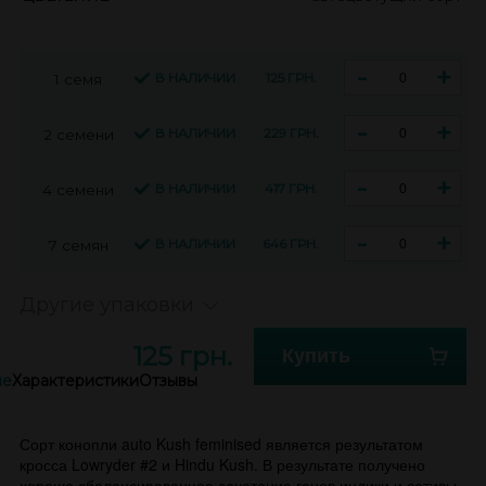
-
+
В НАЛИЧИИ
125 ГРН.
1 семя
-
+
В НАЛИЧИИ
229 ГРН.
2 семени
-
+
В НАЛИЧИИ
417 ГРН.
4 семени
-
+
В НАЛИЧИИ
646 ГРН.
7 семян
Другие упаковки
125 грн.
Купить
ие
Характеристики
Отзывы
Сорт конопли auto Kush feminised является результатом
кросса Lowryder #2 и Hindu Kush. В результате получено
хорошо сбалансированное сочетание генов индики и сативы