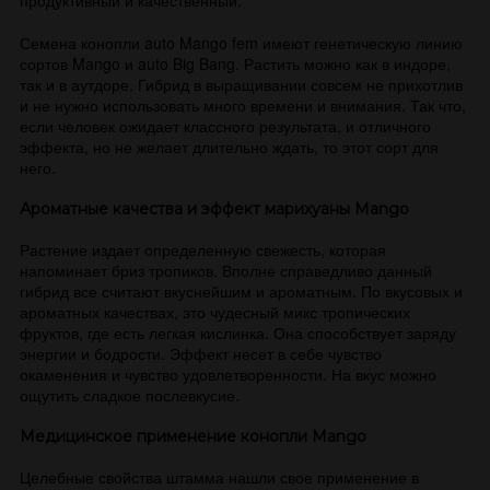
продуктивный и качественный.
Семена конопли auto Mango fem имеют генетическую линию
сортов Mango и auto Big Bang. Растить можно как в индоре,
так и в аутдоре. Гибрид в выращивании совсем не прихотлив
и не нужно использовать много времени и внимания. Так что,
если человек ожидает классного результата, и отличного
эффекта, но не желает длительно ждать, то этот сорт для
него.
Ароматные качества и эффект марихуаны Mango
Растение издает определенную свежесть, которая
напоминает бриз тропиков. Вполне справедливо данный
гибрид все считают вкуснейшим и ароматным. По вкусовых и
ароматных качествах, это чудесный микс тропических
фруктов, где есть легкая кислинка. Она способствует заряду
энергии и бодрости. Эффект несет в себе чувство
окаменения и чувство удовлетворенности. На вкус можно
ощутить сладкое послевкусие.
Медицинское применение конопли Mango
Целебные свойства штамма нашли свое применение в