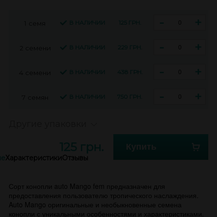
-
+
В НАЛИЧИИ
125 ГРН.
1 семя
-
+
В НАЛИЧИИ
229 ГРН.
2 семени
-
+
В НАЛИЧИИ
438 ГРН.
4 семени
-
+
В НАЛИЧИИ
750 ГРН.
7 семян
Другие упаковки
125 грн.
Купить
ие
Характеристики
Отзывы
Сорт конопли auto Mango fem предназначен для
предоставления пользователю тропического наслаждения.
Auto Mango оригинальные и необыкновенные семена
конопли с уникальными особенностями и характеристиками.