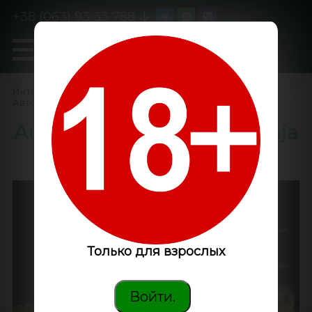
+38 (063) 93 33 788
0
GanjaLiveSeeds
Интернет-магазин
/
Семена конопли
/
Автоцветущие феминизированные
/
Auto Mango feminised Ganja
Seeds
Только для взрослых
Войти.