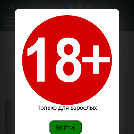
+38 (063) 93 33 788
0
GanjaLiveSeeds
Интернет-магазин
/
GrowShop
/
Досветка каннабиса
/
Фитосветильник Орион 66
Вт с подставкой
Только для взрослых
Войти.