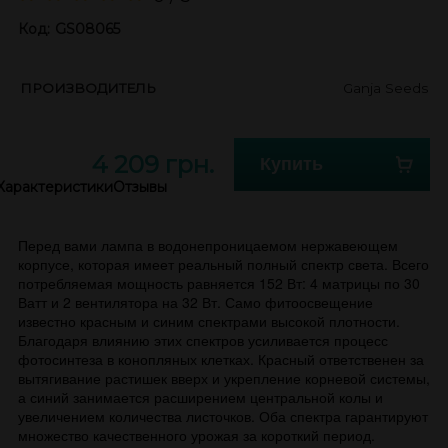
Код:
GS08065
ПРОИЗВОДИТЕЛЬ
Ganja Seeds
4 209 грн.
Купить
Характеристики
Отзывы
Перед вами лампа в водонепроницаемом нержавеющем
корпусе, которая имеет реальный полный спектр света. Всего
потребляемая мощность равняется 152 Вт: 4 матрицы по 30
Ватт и 2 вентилятора на 32 Вт. Само фитоосвещение
известно красным и синим спектрами высокой плотности.
Благодаря влиянию этих спектров усиливается процесс
фотосинтеза в конопляных клетках. Красный ответственен за
вытягивание растишек вверх и укрепление корневой системы,
а синий занимается расширением центральной колы и
увеличением количества листочков. Оба спектра гарантируют
множество качественного урожая за короткий период.