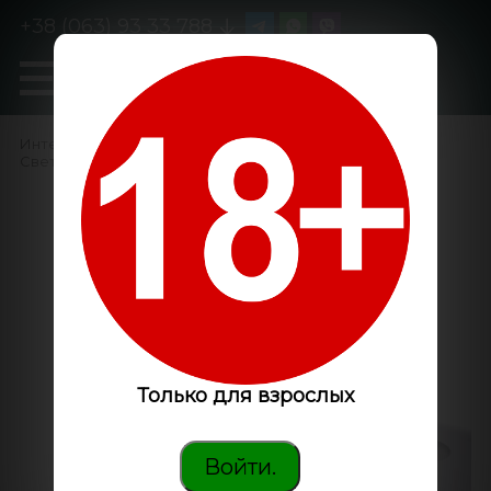
+38 (063) 93 33 788
0
GanjaLiveSeeds
Интернет-магазин
/
GrowShop
/
Светодиодные фитосветильники
/
Гагарин 1 LED -
светодиодный
фитосветильник
Только для взрослых
Войти.