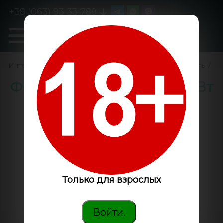
+38 (063) 93 33 788
0
GanjaLiveSeeds
Интернет-магазин
/
GrowShop
/
Светодиодные фитолампы
/
Фитолампа Green Line 25 Вт
Только для взрослых
Войти.