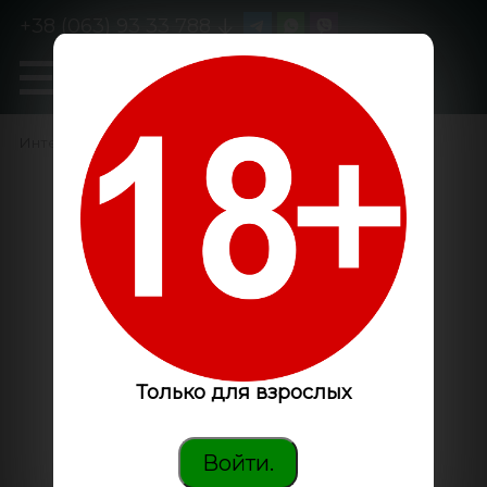
+38 (063) 93 33 788
0
GanjaLiveSeeds
Интернет-магазин
/
По генетике
/
Hawaii
Только для взрослых
Войти.