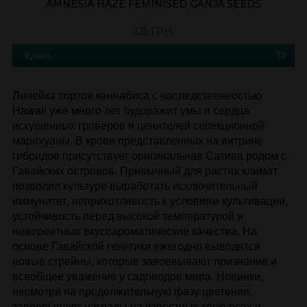
AMNESIA HAZE FEMINISED GANJA SEEDS
125 ГРН.
Купить
Линейка сортов каннабиса с наследственностью
Hawaii уже много лет будоражит умы и сердца
искушенных гроверов и ценителей селекционной
марихуаны. В крови представленных на витрине
гибридов присутствует оригинальная Сатива родом с
Гавайских островов. Привычный для растих климат
позволил культуре выработать исключительный
иммунитет, неприхотливость к условиям культивации,
устойчивость перед высокой температурой и
невероятные вкусоароматические качества. На
основе Гавайской генетики ежегодно выводятся
новые стрейны, которые завоевывают признание и
всеобщее уважение у садоводов мира. Новинки,
несмотря на продолжительную фазу цветения,
завоевывают награды на известных конкурсах и