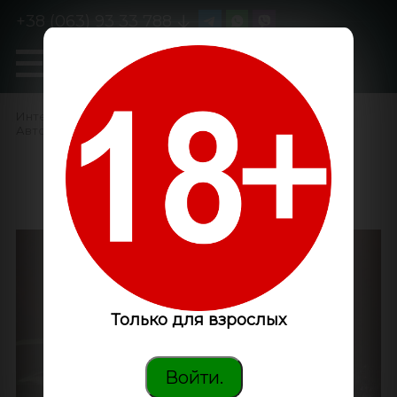
+38 (063) 93 33 788
0
GanjaLiveSeeds
Интернет-магазин
/
Семена конопли
/
Автоцветущие феминизированные
/
Auto Dr. Grinspoon
feminised Ganja Seeds
Только для взрослых
Войти.