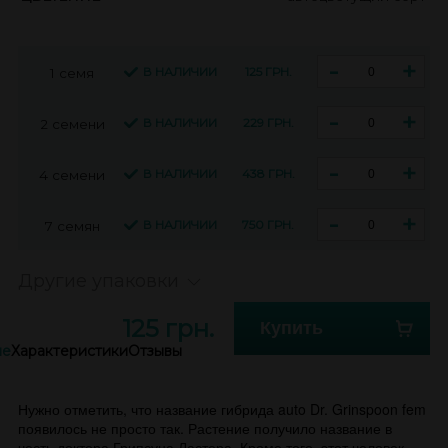
-
+
В НАЛИЧИИ
125 ГРН.
1 семя
-
+
В НАЛИЧИИ
229 ГРН.
2 семени
-
+
В НАЛИЧИИ
438 ГРН.
4 семени
-
+
В НАЛИЧИИ
750 ГРН.
7 семян
Другие упаковки
125 грн.
Купить
ие
Характеристики
Отзывы
Нужно отметить, что название гибрида auto Dr. Grinspoon fem
появилось не просто так. Растение получило название в
честь доктора Грипсуна Ластера. Кроме того, этот человек