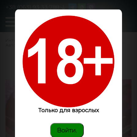
+38 (063) 93 33 788
0
GanjaLiveSeeds
Интернет-магазин
/
Семена конопли
/
Автоцветущие феминизированные
/
Auto Haze 2.0 feminised
Ganja Seeds
Только для взрослых
Войти.