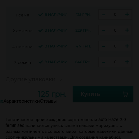
-
+
В НАЛИЧИИ
125 ГРН.
1 семя
-
+
В НАЛИЧИИ
229 ГРН.
2 семени
-
+
В НАЛИЧИИ
417 ГРН.
4 семени
-
+
В НАЛИЧИИ
646 ГРН.
7 семян
Другие упаковки
125 грн.
Купить
ие
Характеристики
Отзывы
Генетическое происхождение сорта конопли auto Haze 2.0
feminised начинается уникальными видами марихуаны с
разных континентов со всего мира, которые наделили данный
сорт уникальными качествами. Для создания каннабиса