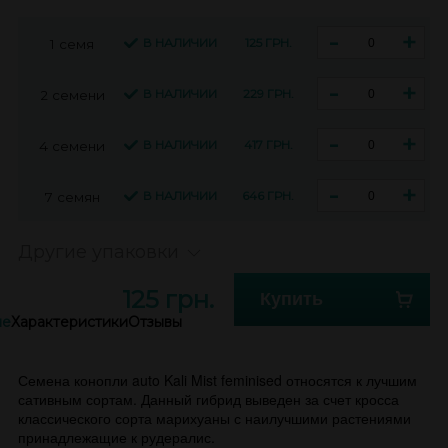
-
+
В НАЛИЧИИ
125 ГРН.
1 семя
-
+
В НАЛИЧИИ
229 ГРН.
2 семени
-
+
В НАЛИЧИИ
417 ГРН.
4 семени
-
+
В НАЛИЧИИ
646 ГРН.
7 семян
Другие упаковки
125 грн.
Купить
ие
Характеристики
Отзывы
Семена конопли auto Kali Mist feminised относятся к лучшим
сативным сортам. Данный гибрид выведен за счет кросса
классического сорта марихуаны с наилучшими растениями
принадлежащие к рудералис.