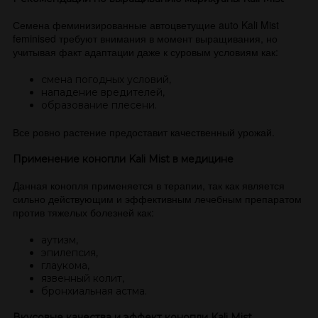
Семена феминизированные автоцветущие auto Kali Mist
feminised требуют внимания в момент выращивания, но
учитывая факт адаптации даже к суровым условиям как:
смена погодных условий,
нападение вредителей,
образование плесени.
Все ровно растение предоставит качественный урожай.
Применение конопли Kali Mist в медицине
Данная конопля применяется в терапии, так как является
сильно действующим и эффективным лечебным препаратом
против тяжелых болезней как:
аутизм,
эпилепсия,
глаукома,
язвенный колит,
бронхиальная астма.
Вкусовые качества и эффект конопли Kali Mist