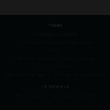
Меню
Доставка и оплата
Пользовательское соглашение
FAQ
Оформление претензии сидбанка
GanjaLiveSeeds
Оформление претензий других сидбанков
Интересное
Выращивание конопли от А до Я
О нас