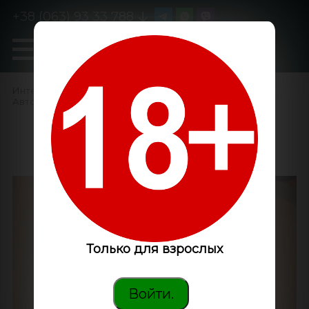
+38 (063) 93 33 788
0
GanjaLiveSeeds
Интернет-магазин
/
Семена конопли
/
Автоцветущие феминизированные
/
Auto Kali Mist feminised
Ganja Seeds
Только для взрослых
Войти.