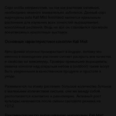
Сорт особо неприхотлив, но так как растение сативное,
необходимо немного внимательно заботится. Данный сорт
марихуаны auto Kali Mist feminised является идеальным
растением для изучения всех тонкостей выращивания
конопляный растений. Ведь не зря он становился призером
всевозможных конопляных выставок.
Основные характеристики конопли Kali Mist
Авто фемки отлично произрастают в индоре, потому что
именно в помещении растение сможет раскрыть все качества
и свойства по максимуму. Гроверы привыкшие выращивать
семена конопли над открытым небом в (outdoor) также могут
быть уверенными в качественном продукте и простоте в
уходе.
Развиваются по всему растению большое количество бутонов
с маленьким количеством листьев, они же между собой
располагаются компактно и равномерно. Активный рост
культуры начинается после смены светового режима на
12/12.
Рекомендации по выращиванию марихуаны Kali Mist