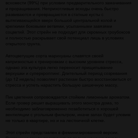
всхожести (99%) при условии предварительного замачивания
и проращивания. Неприхотливые всходы очень быстро
развиваются и превращаются в статные кусты с
вытягивающейся вверх большой центральной колой и
крепкими боковыми ветвями, усыпанными завязями
соцветий. Этот стрейн не подходит для скромных гроубоксов
и полностью раскрывает свой потенциал лишь в условиях
открытого грунта.
Автоцветущие сорта марихуаны славятся своей
капризностью к тренировкам с высоким уровнем стресса,
однако эта культура легко переносит прищипывание
верхушки и суперкроппинг. Длительный период созревания
(до 12 недель) позволяет растихам быстро восстановиться от
стресса и успеть нарастить большую шишечную массу.
Пик цветения сопровождается стойким лимонным ароматом.
Если гровер решит выращивать этого монстра дома, то
необходимо заблаговременно позаботиться о хорошей
вентиляции с угольным фильтром, иначе запах будет уловим
не только в квартире, но и на лестничной клетке.
Этот стрейн представлен в феминизированной версии.