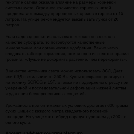
генотипе сатива оказала влияние на размеры корневой
системы куста. Огромное количество корневых нитей
предполагает высадку пророщенных орехов в горшки от 15
литров. На улице рекомендуется выкапывать лунки от 20
литров.
Если садовод решит использовать кокосовое волокно в
качестве субстрата, то потребуются качественные
минеральные или органические удобрения. Важно четко
следовать таблице кормления, помня одно из золотых правил
гровинга: «Лучше не докормить растение, чем перекормить».
В качестве источника света можно использовать ЭСЛ, Днат
или ЛЭД светильники от 250 Вт. Кусты прекрасно реагируют
на технику SCROG и LST, а также не подвержены стрессу при
умеренной и последовательной дефолиации нижней листвы
и удаления бесперспективных соцветий.
Урожайность при оптимальных условиях достигает 600 грамм
сухих шишек с каждого метра квадратного посевной
площади. На улице этот гибрид порадует урожаем до 200 г с
одного куста.
Аромат и эффект конопли Magnum