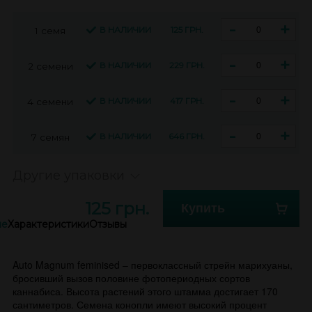
-
+
В НАЛИЧИИ
125 ГРН.
1 семя
-
+
В НАЛИЧИИ
229 ГРН.
2 семени
-
+
В НАЛИЧИИ
417 ГРН.
4 семени
-
+
В НАЛИЧИИ
646 ГРН.
7 семян
Другие упаковки
125 грн.
Купить
ие
Характеристики
Отзывы
Auto Magnum feminised – первоклассный стрейн марихуаны,
бросивший вызов половине фотопериодных сортов
каннабиса. Высота растений этого штамма достигает 170
сантиметров. Семена конопли имеют высокий процент