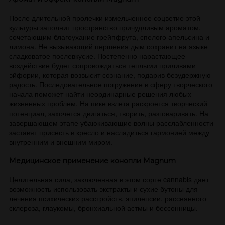
После длительной пролечки измельченное соцветие этой
культуры заполнит пространство причудливым ароматом,
сочетающим благоухание грейпфрута, спелого апельсина и
лимона. Не вызывающий першения дым сохранит на языке
сладковатое послевкусие. Постепенно нарастающее
воздействие будет сопровождаться теплыми приливами
эйфории, которая возвысит сознание, подарив безудержную
радость. Последовательное погружение в сферу творческого
начала поможет найти неординарные решения любых
жизненных проблем. На пике взлета раскроется творческий
потенциал, захочется двигаться, творить, разговаривать. На
завершающем этапе убаюкивающие волны расслабленности
заставят присесть в кресло и насладиться гармонией между
внутренним и внешним миром.
Медицинское применение конопли Magnum
Целительная сила, заключенная в этом сорте cannabis дает
возможность использовать экстракты и сухие бутоны для
лечения психических расстройств, эпилепсии, рассеянного
склероза, глаукомы, бронхиальной астмы и бессонницы.