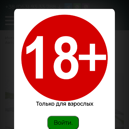
+38 (063) 93 33 788
0
GanjaLiveSeeds
Интернет-магазин
/
Семена конопли
/
Автоцветущие феминизированные
/
Auto Magnum feminised
Ganja Seeds
Только для взрослых
Войти.