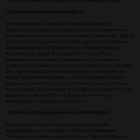
Поэтому из семян проклюнуться только женские всходы.
Происхождение конопли Magnum
Феминизированные семена конопли auto Magnum –
прекрасный посадочный материал стабилизированного на
протяжении несколько поколений гибрида марихуаны. Для их
получения селекционеры скрестили редкого представителя
вида индики родом с Афганистана с отборным клоном
мексиканской сативы. В последствии к кроссу были
примешаны гены живучего рудералиса, обеспечившего
зацветание вне зависимости от продолжительности светового
дня. Афганский родитель наградил гибрид устойчивостью
перед погодными капризами, а сатива одарила культуру
чарующим ароматом, высокой урожайностью и красочным
воздействием. Концентрация тетрагидроканнабинола в сухом
веществе достигает 20%, что довольно неплохо для
автоцветущего представителя конопли.
Особенности выращивания конопли Magnum
Уникальный по своей структуре гибрид прекрасно
адаптирован для культивации в больших оранжереях,
теплицах и в условиях открытого грунта. Присутствующая в