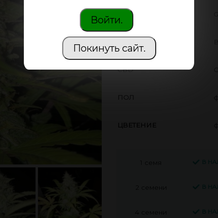
ПРОИЗВОДИТЕЛЬ
G
Войти.
THC
В
Покинуть сайт.
CBD
С
ПОЛ
ф
ЦВЕТЕНИЕ
ф
В Н
1 семя
В Н
2 семени
В Н
4 семени