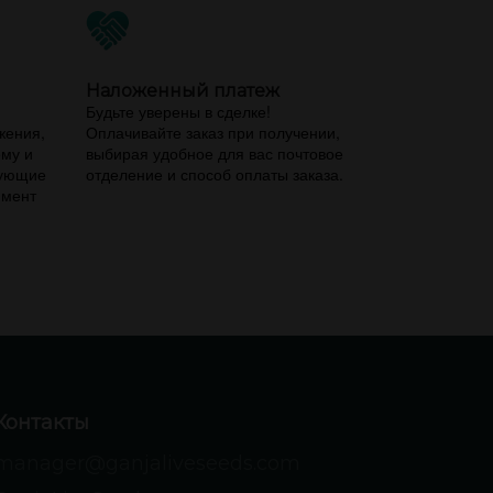
Наложенный платеж
,
Будьте уверены в сделке!
жения,
Оплачивайте заказ при получении,
ему и
выбирая удобное для вас почтовое
вующие
отделение и способ оплаты заказа.
имент
Контакты
manager@ganjaliveseeds.com