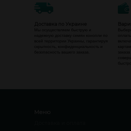
Доставка по Украине
Вари
Мы осуществляем быструю и
Выбери
надежную доставку семян конопли по
оплаты
всей территории Украины, гарантируя
включа
скрытность, конфиденциальность и
картам
безопасность вашего заказа.
заказа
соверш
быстро
Меню
Доставка и оплата