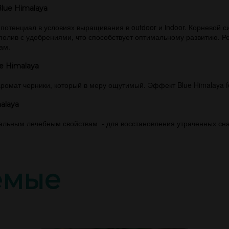
lue Himalaya
 потенциал в условиях выращивания в outdoor и indoor. Корневой 
полив с удобрениями, что способствует оптимальному развитию. Р
ам.
e Himalaya
аромат черники, который в меру ощутимый. Эффект Blue Himalaya
alaya
альным лечебным свойствам - для восстановления утраченных сна
емые