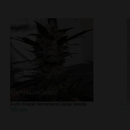
Auto Mazar feminised Ganja Seeds
Auto
125 грн.
125 