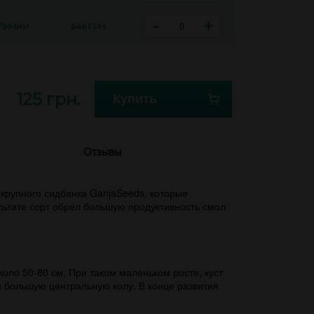
-
+
АЛИЧИИ
646 ГРН.
125 грн.
Купить
Отзывы
крупного сидбанка GanjaSeeds, которые
зультате сорт обрел большую продуктивность смол
коло 50-80 см. При таком маленьком росте, куст
и большую центральную колу. В конце развития