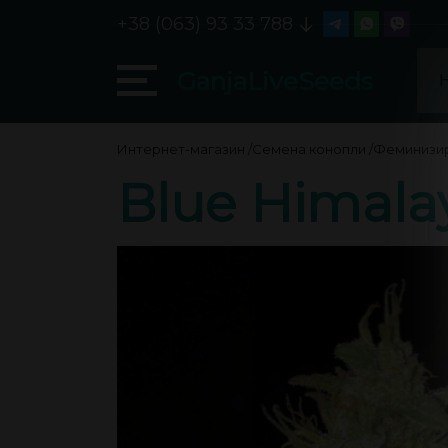
+38 (063) 93 33 788
GanjaLiveSeeds
Интернет-магазин
/
Семена конопли
/
Феминизи
Blue Himala