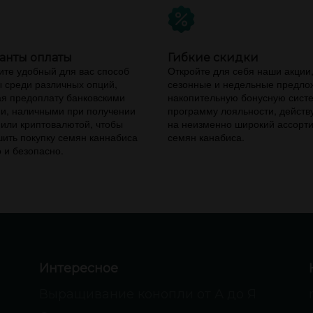
анты оплаты
Гибкие скидки
те удобный для вас способ
Откройте для себя наши акции
 среди различных опций,
сезонные и недельные предло
я предоплату банковскими
накопительную бонусную сист
и, наличными при получении
программу лояльности, дейст
 или криптовалютой, чтобы
на неизменно широкий ассорт
ить покупку семян каннабиса
семян канабиса.
 и безопасно.
Интересное
Выращивание конопли от А до Я