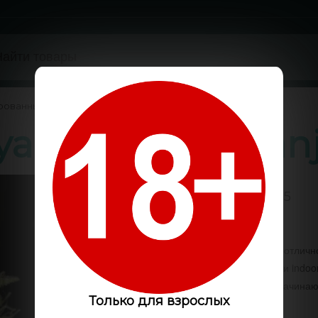
рованные
/
ya feminised Gan
5 / 5
Код:
GS1950
Данный сорт каннабиса отличн
выращивания в outdoor и indoo
Himalaya feminised как начина
Только для взрослых