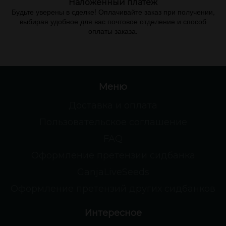
Наложенный платеж
Будьте уверены в сделке! Оплачивайте заказ при получении,
выбирая удобное для вас почтовое отделение и способ
оплаты заказа.
Меню
Доставка и оплата
Пользовательское соглашение
FAQ
Оформление претензии сидбанка
GanjaLiveSeeds
Оформление претензий других сидбанков
Интересное