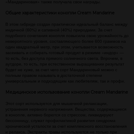
«Мандариновая» также получала свои награды.
Общие характеристики
конопли
Cream Mandarine
В этом гибриде создан практически идеальный баланс между
индичной (60%) и сативной (40%) природами. За счет
подобного сочетания конопля повысила свою урожайность до
невероятного уровня, составляющего более 600 граммов на
один квадратный метр, при этом, учитывается возможность
засеивать и собирать готовый продукт в режиме «индор» —
то есть, без доступа прямого солнечного света. Впрочем, в
аутдоре, то есть, при естественном выращивании результат
будет не хуже, за счет чего сорт Мандариновый можно с
полным правом называть в достаточной степени
универсальным и подходящим как любителям, так и профи.
Медицинское использование
конопли
Cream Mandarine
Этот сорт используется для мышечной релаксации,
устранения нервного напряжения. Вещества, содержащиеся
в конопле, активно борются со стрессом, ликвидируют
бессонницу, служат профилактикой развития синдрома
хронической усталости за счет комплексного восстановления
и релакса. Экстракты травы используются не только при