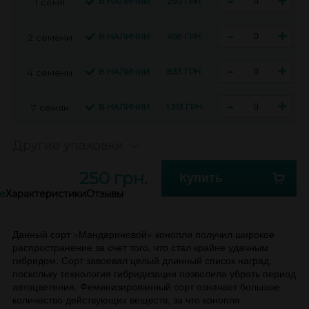
-
+
В НАЛИЧИИ
250 ГРН.
1 семя
-
+
В НАЛИЧИИ
458 ГРН.
2 семени
-
+
В НАЛИЧИИ
833 ГРН.
4 семени
-
+
В НАЛИЧИИ
1 313 ГРН.
7 семян
Другие упаковки
250 грн.
Купить
е
Характеристики
Отзывы
Данный сорт «Мандариновой» конопли получил широкое
распространение за счет того, что стал крайне удачным
гибридом. Сорт завоевал целый длинный список наград,
поскольку технология гибридизации позволила убрать период
автоцветения. Феминизированный сорт означает большое
количество действующих веществ, за что конопля