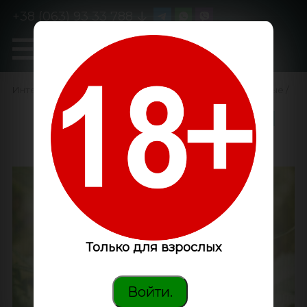
+38 (063) 93 33 788
0
GanjaLiveSeeds
Интернет-магазин
/
Семена конопли
/
Феминизированные
/
Exodus Cheese feminised
Ganja Seeds
Только для взрослых
Войти.