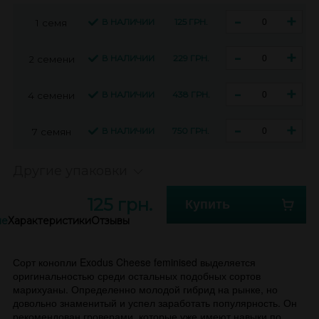
-
+
В НАЛИЧИИ
125 ГРН.
1 семя
-
+
В НАЛИЧИИ
229 ГРН.
2 семени
-
+
В НАЛИЧИИ
438 ГРН.
4 семени
-
+
В НАЛИЧИИ
750 ГРН.
7 семян
Другие упаковки
125 грн.
Купить
ие
Характеристики
Отзывы
Сорт конопли Exodus Cheese feminised выделяется
оригинальностью среди остальных подобных сортов
марихуаны. Определенно молодой гибрид на рынке, но
довольно знаменитый и успел заработать популярность. Он
рекомендован гроверами, которые уже имеют навыки по