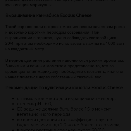
культивации марихуаны.
Выращивание каннабиса Exodus Cheese
Такой сорт конопли потрясет молниеносным качеством роста
и довольно коротким периодом созревания. При
выращивании в горшках, нужно соблюдать световой цикл
20/4, при этом необходимо использовать лампы на 1000 ватт
на квадратный метр.
В период цветения растения наполняются резким ароматом.
Значимым и важным моментом представлено то, что во
время цветения марихуану необходимо ответвлять, иначе он
начнет ломаться через собственный тяжелый вес.
Рекомендации по культивации конопли Exodus Cheese
оптимальное место для выращивания – индор,
степень рН - 6,0,
ЕС воды не должна быть более 1,5, в момент
вегетационного периода,
во время цветения этот коэффициент лучше
будет увеличить до 2,0 но не более этого числа,
в высоту растение среднее, около 60-110