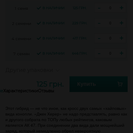
-
+
В НАЛИЧИИ
125 ГРН.
1 семя
-
+
В НАЛИЧИИ
229 ГРН.
2 семени
-
+
В НАЛИЧИИ
417 ГРН.
4 семени
-
+
В НАЛИЧИИ
646 ГРН.
7 семян
Другие упаковки
125 грн.
Купить
ие
Характеристики
Отзывы
Этот гибрид — не что иное, как кросс двух самых «хайповых»
вида конопли. «Джек Херер» не надо представлять, равно как
и другого собрата по ТОПу любых рейтингов, каковым
является АК 47. При соединении два вида дали мощнейший
заряд, который немедленно обрел невероятную