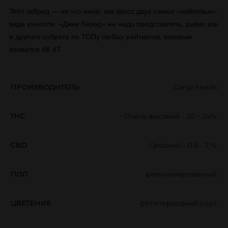
Этот гибрид — не что иное, как кросс двух самых «хайповых»
вида конопли. «Джек Херер» не надо представлять, равно как
и другого собрата по ТОПу любых рейтингов, каковым
является АК 47.
ПРОИЗВОДИТЕЛЬ
Ganja Seeds
THC
Очень высокий - 20 - 24%
CBD
Средний - 0,6 - 2 %
ПОЛ
феминизированный
ЦВЕТЕНИЕ
фотопериодный сорт