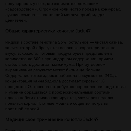
популярность у всех, кто занимается домашним
«садоводством». Огромное количество побед на конкурсах,
лучшие семена — настоящий мегасупергибрид для
ценителей.
Общие характеристики
конопли Jack 47
Индики в составе генотипа 25%, остальное — чистая сатива,
за счет которой образуются основные характеристики по
вкусу, всхожести. Готовый продукт будет представлен в
количестве до 600 г при индорном содержании, причем,
стабильность достигает максимума. При аутдорном
выращивании результат может быть еще больше.
Содержание тетрагидроканнабинола в «сушке» до 24%, а
концентрация каннабидиола достигает суровых 1,6
процентов. От гровера потребуется определенная подготовка
и умение обращаться с профессиональными сортами,
однако побеги отлично клонируются, уже через неделю
появятся корни. Плотные мощные соцветия покрыты
приятной смолой.
Медицинское применение конопли Jack 47
Главная возможность состава — дарить ощущения релакса,