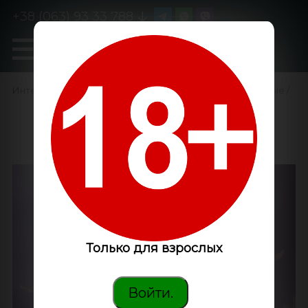
+38 (063) 93 33 788
0
GanjaLiveSeeds
Интернет-магазин
/
Семена конопли
/
Феминизированные
/
Jack 47 feminised Ganja
Seeds
Только для взрослых
Войти.