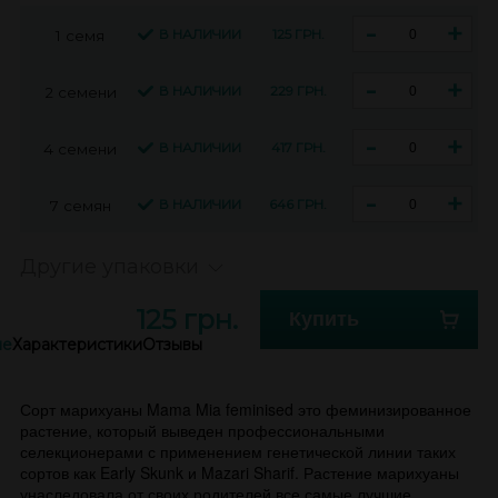
-
+
В НАЛИЧИИ
125 ГРН.
1 семя
-
+
В НАЛИЧИИ
229 ГРН.
2 семени
-
+
В НАЛИЧИИ
417 ГРН.
4 семени
-
+
В НАЛИЧИИ
646 ГРН.
7 семян
Другие упаковки
125 грн.
Купить
ие
Характеристики
Отзывы
Сорт марихуаны Mama Mia feminised это феминизированное
растение, который выведен профессиональными
селекционерами с применением генетической линии таких
сортов как Early Skunk и Mazari Sharif. Растение марихуаны
унаследовала от своих родителей все самые лучшие