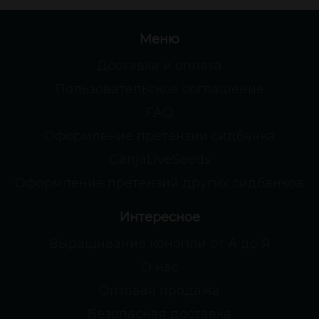
Меню
Доставка и оплата
Пользовательское соглашение
FAQ
Оформление претензии сидбанка
GanjaLiveSeeds
Оформление претензий других сидбанков
Интересное
Выращивание конопли от А до Я
О нас
Оптовая продажа
Безопасная доставка