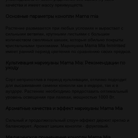
качества и имеет массу преимуществ.
Основные параметры конопли Mama mia
Растение развивается при любых условиях и вырастает с
сильными ветвями, крупными листьями с большим
количеством смоляных шишек, которые обильно покрыты
кристальными трихомами. Марихуана Mama Mia feminised
имеет ранний период цветения по сравнению своих предков.
Культивация марихуаны Mama Mia: Рекомендации по
уходу
Сорт неприхотлив в период культивации, отлично подходит
для высаживания семени конопли как в индоре, так и в
аутдоре. Растению необходимо предоставить оптимальный
уровень освещения при лампах, мощностью 1000 Вт.
Ароматные качества и эффект марихуаны Mama Mia
Сильный и продолжительный стоун-эффект держит крепко и
балансирует. Аромат шишек конопли - фруктовый.
Медицинское применение конопли Mama Mia