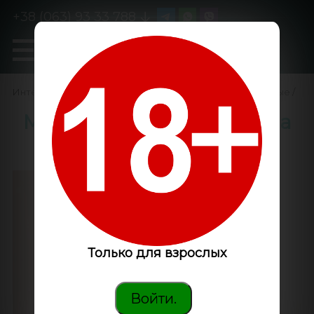
+38 (063) 93 33 788
0
GanjaLiveSeeds
Интернет-магазин
/
Семена конопли
/
Феминизированные
/
Mama Mia feminised Ganja
Seeds
Только для взрослых
Войти.