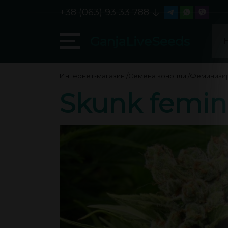
+38 (063) 93 33 788
GanjaLiveSeeds
Интернет-магазин
/
Семена конопли
/
Феминизи
Skunk femin