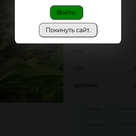
Войти.
ПРОИЗВОДИТЕЛЬ
G
Покинуть сайт.
THC
О
CBD
Н
ПОЛ
ф
ЦВЕТЕНИЕ
ф
В Н
1 семя
В Н
2 семени