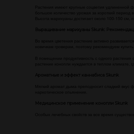
Растения имеют крупные соцветия удлиненной фо
большое количество урожая за короткий период в
Высота марихуаны достигает около 100-150 см, 
Выращивание марихуаны Skunk: Рекомендац
Во время цветения растение активно развиваетс
новичкам гроверам, поэтому рекомендуем купить
В помещении продуктивность с одного растения с
растение конопли нуждается в теплом климате, гд
Ароматные и эффект каннабиса Skunk
Мягкий аромат дыма преподносит сладкий вкус ф
наркотическое опьянение.
Медицинское применение конопли Skunk
Особых лечебных свойств за все время существо