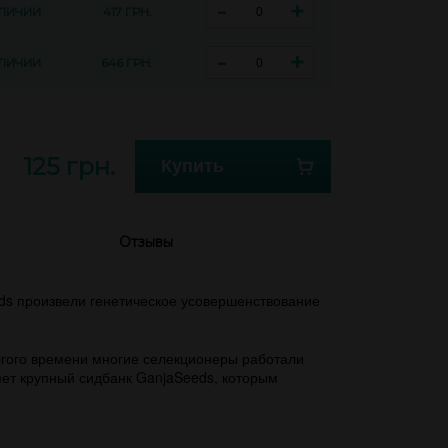
-
+
АЛИЧИИ
417 ГРН.
-
+
АЛИЧИИ
646 ГРН.
125 грн.
Купить
Отзывы
eds произвели генетическое усовершенствование
олгого времени многие селекционеры работали
ет крупный сидбанк GanjaSeeds, которым