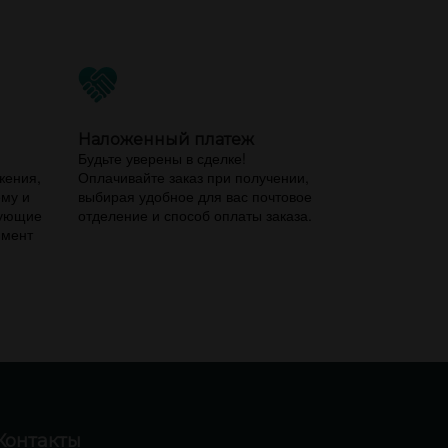
Наложенный платеж
,
Будьте уверены в сделке!
жения,
Оплачивайте заказ при получении,
ему и
выбирая удобное для вас почтовое
вующие
отделение и способ оплаты заказа.
имент
Контакты