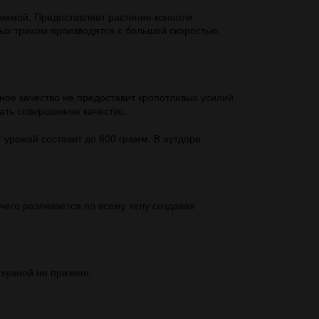
аммой. Предоставляет растение конопли
тых трихом производятся с большой скоростью.
ное качество не предоставит кропотливых усилий
ать совершенное качество.
 урожай составит до 600 грамм. В аутдоре
его разливается по всему телу создавая
хуаной не признан.