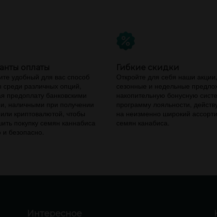
анты оплаты
Гибкие скидки
те удобный для вас способ
Откройте для себя наши акции
 среди различных опций,
сезонные и недельные предло
я предоплату банковскими
накопительную бонусную сист
и, наличными при получении
программу лояльности, дейст
 или криптовалютой, чтобы
на неизменно широкий ассорт
ить покупку семян каннабиса
семян канабиса.
 и безопасно.
Интересное