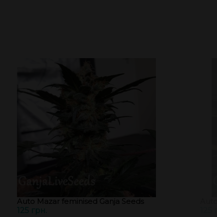
Auto Mazar feminised Ganja Seeds
Auto
125 грн.
125 