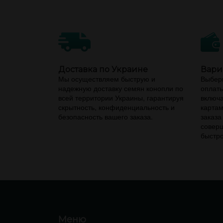
Доставка по Украине
Вари
Мы осуществляем быструю и
Выбери
надежную доставку семян конопли по
оплаты
всей территории Украины, гарантируя
включа
скрытность, конфиденциальность и
картам
безопасность вашего заказа.
заказа
соверш
быстро
Меню