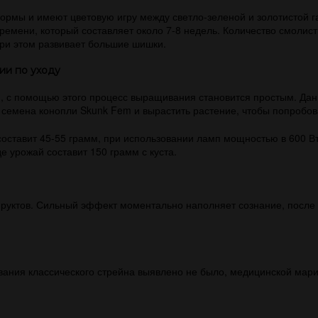
рмы и имеют цветовую игру между светло-зеленой и золотистой г
ремени, который составляет около 7-8 недель. Количество смолис
при этом развивает большие шишки.
ии по уходу
я, с помощью этого процесс выращивания становится простым. Дан
 семена конопли Skunk Fem и вырастить растение, чтобы попробов
оставит 45-55 грамм, при использовании ламп мощностью в 600 Вт
е урожай составит 150 грамм с куста.
руктов. Сильный эффект моментально наполняет сознание, после ч
вания классического стрейна выявлено не было, медицинской мари