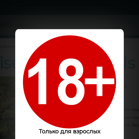
рованные
/
ised Ganja Seeds
5 / 5
Код:
GS2150
Семена конопли Skunk fem беру
зарекомендовали. Генетики си
усовершенствование сорта Sku
Только для взрослых
и indica 25%.