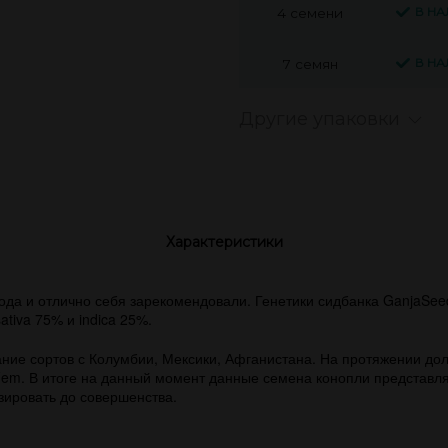
В Н
4 семени
В Н
7 семян
Другие упаковки
Характеристики
года и отлично себя зарекомендовали. Генетики сидбанка GanjaSe
tiva 75% и indica 25%.
тание сортов с Колумбии, Мексики, Афганистана. На протяжении д
em. В итоге на данный момент данные семена конопли представля
зировать до совершенства.