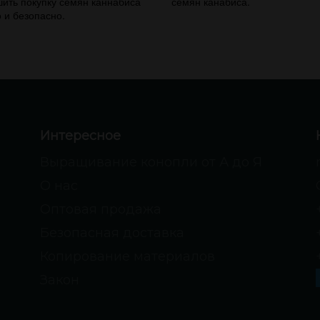
ить покупку семян каннабиса
семян канабиса.
 и безопасно.
Интересное
Выращивание конопли от А до Я
О нас
Оптовая продажа
Безопасная доставка
Копирование материалов
Закон