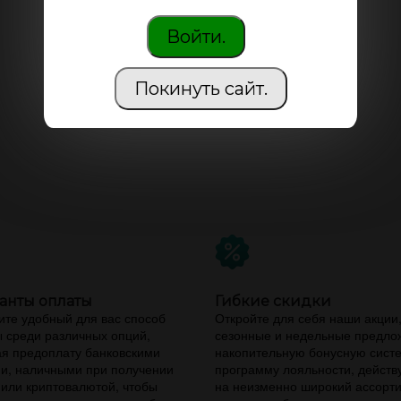
Войти.
Покинуть сайт.
анты оплаты
Гибкие скидки
те удобный для вас способ
Откройте для себя наши акции
 среди различных опций,
сезонные и недельные предло
я предоплату банковскими
накопительную бонусную сист
и, наличными при получении
программу лояльности, дейст
 или криптовалютой, чтобы
на неизменно широкий ассорт