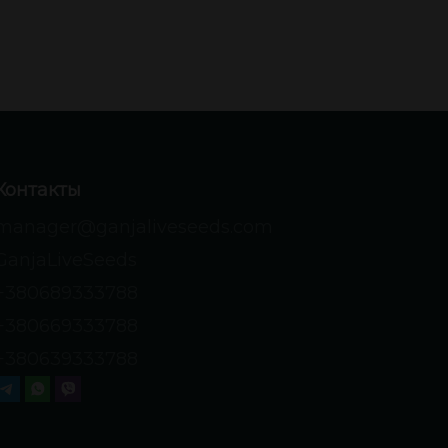
Контакты
manager@ganjaliveseeds.com
GanjaLiveSeeds
+380689333788
+380669333788
+380639333788