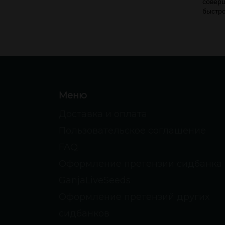
соверш
быстро
Меню
Доставка и оплата
Пользовательское соглашение
FAQ
Оформление претензии сидбанка
GanjaLiveSeeds
Оформление претензий других
сидбанков