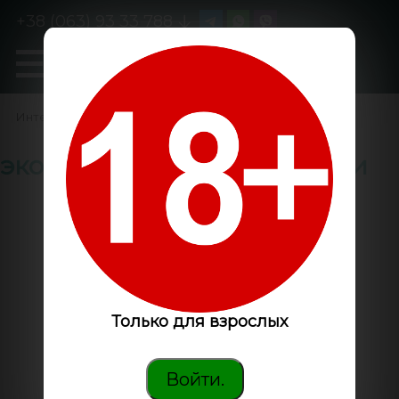
+38 (063) 93 33 788
0
GanjaLiveSeeds
Интернет-магазин
/
эко удобрения для конопли
Только для взрослых
Войти.