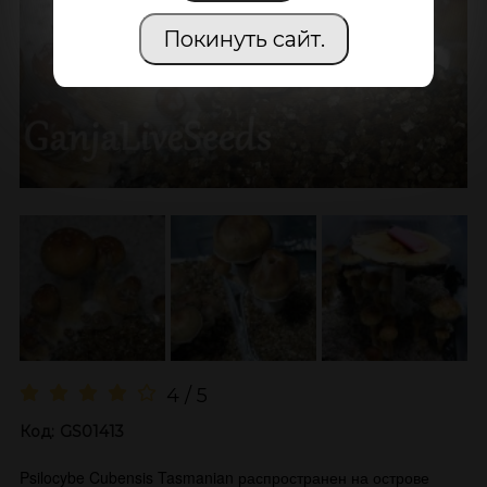
Покинуть сайт.
4 / 5
Код:
GS01413
Psilocybe Cubensis Tasmanian распространен на острове