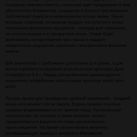
Сохранив невозмутимость, странника ждет преддверие в мир
абсолютного блаженства, созидания и полного растворения
собственной самости в непрерывном потоке жизни. Яркие
вспышки озарений, осознание мудрых постулатов и ясное
понимание вселенских процессов - награда для странника,
не соскользнувшего в призрачные грезы. Отвар будет
действовать на протяжении трех часов и подарит
невероятное ощущение гармонии с внутренним и внешним
миром.
Для знакомства с грибочками достаточно 2-х грамм, а для
более глубокого погружения в необъятные просторы Духа
потребуется 3-4 г. Перед употреблением рекомендуется
ограничить потребление алкогольных напитков около трех
дней.
Лучшее время для проведения грибной церемонии - поздний
вечер или момент после заката. В день приема опытные
шаманы воздерживаются от приема пищи. Начинающим
психонавтам, не готовым к таким аскезам, можно
придерживаться рациона из пищи растительного
происхождения. На время сессии можно включить
успокаивающую музыку и воскурить благовония.