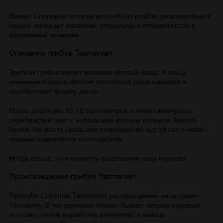
Важно! Споровые оттиски волшебных грибов, реализуемые в
нашем интернет-магазине, стерильны и отправляются в
фирменной упаковке.
Описание грибов Tasmanian
Зонтики грибов имеют кремово-желтый окрас. К концу
жизненного цикла шляпки полностью раскрываются и
приобретают форму диска.
Ножка достигает 10-12 сантиметров и имеет жемчужно-
серебристый цвет с небольшим желтым отливом. Мякоть
белая. На месте среза или повреждения выступает синева -
признак содержания псилоцибина.
Ребра серые, но к моменту вызревания спор чернеют.
Происхождение грибов Tasmanian
Psilocybe Cubensis Tasmanian распространен на острове
Тасмания. В тех регионах климат бывает весьма суровым,
поэтому штамм выработал иммунитет к низким