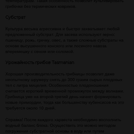
температурам. Такая особенность позволит культивировать
грибочки без термических ковриков.
Субстрат
Культура весьма агрессивна и быстро захватывает любой
предложенный субстрат. Для засева используют зерно:
пшеницу, рожь, гречку, овес, а также сложные субстраты на
основе высушенного конского или лосиного навоза
вперемешку с сеном или соломой.
Урожайность грибов Tasmanian
Хорошая производительность грибницы позволит даже
неопытному шрумеру снять до 300 грамм сырых плодовых
тел с литра мицелия. Особенностью плодоношения
считается короткий временной промежуток между волнами.
Грибница уже на второй-третий день начнет формировать
новые примордии, тогда как большинству кубенсисов на это
требуется около 10 дней.
Справка! После каждого харвеста необходимо восполнить
водный баланс блока. Осуществить это можно методом
погружения субстратной основы в воду или путем