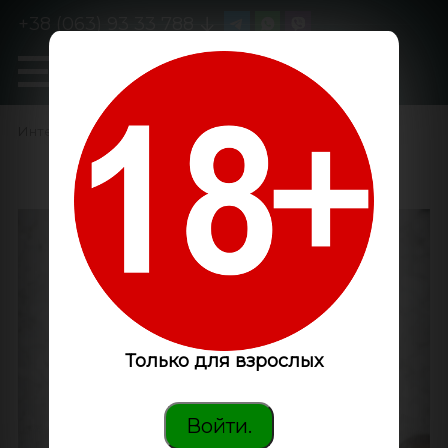
+38 (063) 93 33 788
0
GanjaLiveSeeds
Интернет-магазин
/
Споры псилоцибиновых грибов
/
Tasmanian
Только для взрослых
Войти.