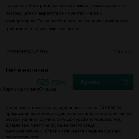
Тасмания. В тех регионах климат бывает весьма суровым,
поэтому штамм выработал иммунитет к низким
температурам. Такая особенность позволит культивировать
грибочки без термических ковриков.
ПРОИЗВОДИТЕЛЬ
Gribo4ek
Нет в наличии
625 грн.
Купить
е
Характеристики
Отзывы
Споровые отпечатки псилоцибиновых грибов Tasmanian -
прекрасная возможность для начинающих этноботаников без
особых усилий получить большой урожай плодовых тел.
Штамм занимает лидирующее место среди
высокоурожайных. Стрейн отличается средним уровнем
психоактивности.