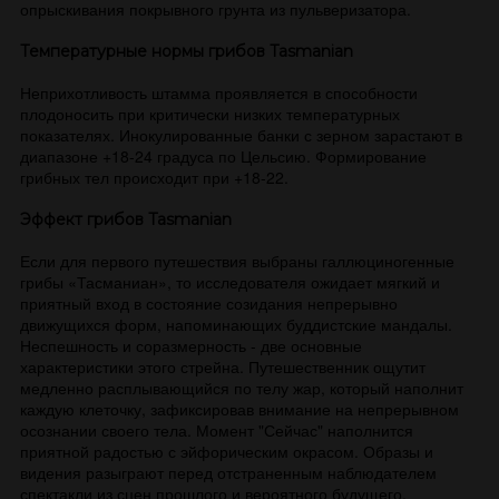
опрыскивания покрывного грунта из пульверизатора.
Температурные нормы грибов Tasmanian
Неприхотливость штамма проявляется в способности
плодоносить при критически низких температурных
показателях. Инокулированные банки с зерном зарастают в
диапазоне +18-24 градуса по Цельсию. Формирование
грибных тел происходит при +18-22.
Эффект грибов Tasmanian
Если для первого путешествия выбраны галлюциногенные
грибы «Тасманиан», то исследователя ожидает мягкий и
приятный вход в состояние созидания непрерывно
движущихся форм, напоминающих буддистские мандалы.
Неспешность и соразмерность - две основные
характеристики этого стрейна. Путешественник ощутит
медленно расплывающийся по телу жар, который наполнит
каждую клеточку, зафиксировав внимание на непрерывном
осознании своего тела. Момент "Сейчас" наполнится
приятной радостью с эйфорическим окрасом. Образы и
видения разыграют перед отстраненным наблюдателем
спектакли из сцен прошлого и вероятного будущего.