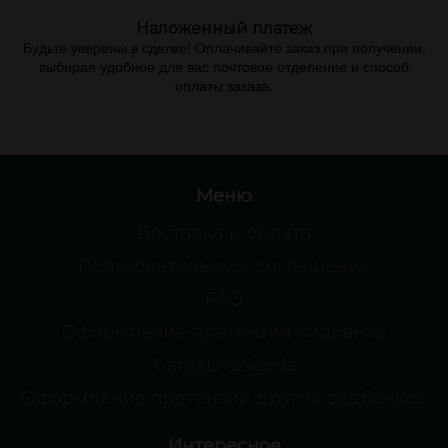
Наложенный платеж
Будьте уверены в сделке! Оплачивайте заказ при получении,
выбирая удобное для вас почтовое отделение и способ
оплаты заказа.
Меню
Доставка и оплата
Пользовательское соглашение
FAQ
Оформление претензии сидбанка
GanjaLiveSeeds
Оформление претензий других сидбанков
Интересное