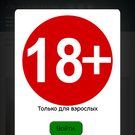
+38 (063) 93 33 788
0
GanjaLiveSeeds
Интернет-магазин
/
Семена конопли
/
Автоцветущие феминизированные
/
Auto Amnesia feminised
Victory Seeds
Только для взрослых
Войти.