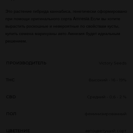
​Это растение гибрида каннабиса, генетически сформировано
при помощи оригинального​ сорта Amnesia.Если вы хотите
вырастить роскошные и невероятные по свойствам кусты,
купить семена марихуаны авто Амнезия будет идеальным
решением.
ПРОИЗВОДИТЕЛЬ
Victory Seeds
THC
Высокий - 16 - 19%
CBD
Средний - 0,6 - 2 %
ПОЛ
феминизированный
ЦВЕТЕНИЕ
автоцветущий сорт