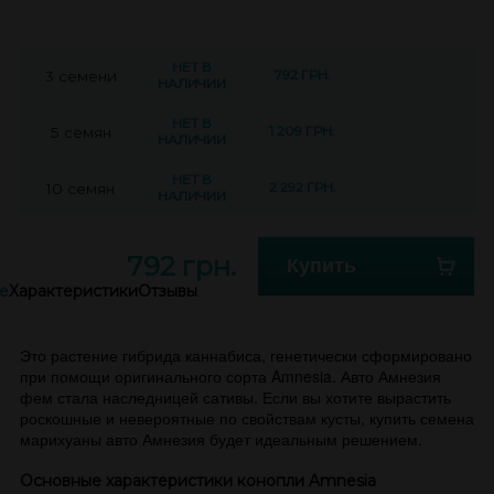
НЕТ В
792 ГРН.
3 семени
НАЛИЧИИ
НЕТ В
1 209 ГРН.
5 семян
НАЛИЧИИ
НЕТ В
2 292 ГРН.
10 семян
НАЛИЧИИ
792 грн.
Купить
е
Характеристики
Отзывы
Это растение гибрида каннабиса, генетически сформировано
при помощи оригинального сорта Amnesia. Авто Амнезия
фем стала наследницей сативы. Если вы хотите вырастить
роскошные и невероятные по свойствам кусты, купить семена
марихуаны авто Амнезия будет идеальным решением.
Основные характеристики конопли Amnesia